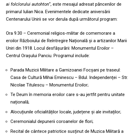
ai folclorului autohton
“, este mesajul adresat păncenilor de
primarul Iulian Nica. Evenimentele dedicate aniversării
Centenarului Unirii se vor derula după următorul program:
Ora 9.30 – Ceremonial religios-militar de comemorare a
eroilor Războiului de Reîntregire Națională și a artizanilor Marii
Uniri din 1918. Locul desfășurării: Monumentul Eroilor –
Centrul Orașului Panciu. Programul include:
Parada Muzicii Militare a Garnizoanei Focșani pe traseul:
Casa de Cultură Mihai Eminescu – Bdul. Independenței – Str.
Nicolae Titulescu – Monumentul Eroilor;
Te Deum în memoria eroilor care s-au jertfit pentru unitate
națională;
Alocuțiunile oficialităților locale, județene și ale invitaților;
Ceremonialul depunerii coroanelor de flori;
Recital de cântece patriotice susținut de Muzica Militară a