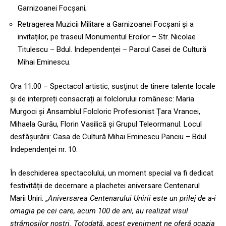
Garnizoanei Focșani;
Retragerea Muzicii Militare a Garnizoanei Focșani și a
invitaților, pe traseul Monumentul Eroilor – Str. Nicolae
Titulescu – Bdul. Independenței – Parcul Casei de Cultură
Mihai Eminescu.
Ora 11.00 – Spectacol artistic, susținut de tinere talente locale
și de interpreți consacrați ai folclorului românesc: Maria
Murgoci și Ansamblul Folcloric Profesionist Țara Vrancei,
Mihaela Gurău, Florin Vasilică și Grupul Teleormanul. Locul
desfășurării: Casa de Cultură Mihai Eminescu Panciu – Bdul.
Independenței nr. 10.
În deschiderea spectacolului, un moment special va fi dedicat
festivității de decernare a plachetei aniversare Centenarul
Marii Uniri. „
Aniversarea Centenarului Unirii este un prilej de a-i
omagia pe cei care, acum 100 de ani, au realizat visul
strămoșilor noștri. Totodată, acest eveniment ne oferă ocazia