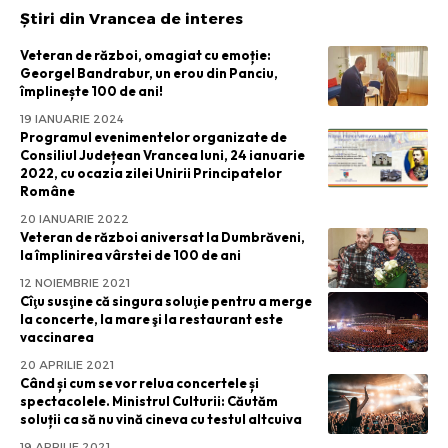
Știri din Vrancea de interes
Veteran de război, omagiat cu emoție:
Georgel Bandrabur, un erou din Panciu,
împlinește 100 de ani!
19 IANUARIE 2024
Programul evenimentelor organizate de
Consiliul Județean Vrancea luni, 24 ianuarie
2022, cu ocazia zilei Unirii Principatelor
Române
20 IANUARIE 2022
Veteran de război aniversat la Dumbrăveni,
la împlinirea vârstei de 100 de ani
12 NOIEMBRIE 2021
Cîţu susţine că singura soluţie pentru a merge
la concerte, la mare şi la restaurant este
vaccinarea
20 APRILIE 2021
Când și cum se vor relua concertele și
spectacolele. Ministrul Culturii: Căutăm
soluții ca să nu vină cineva cu testul altcuiva
19 APRILIE 2021