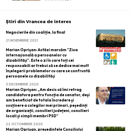
Știri din Vrancea de interes
Negocierile din coaliție, la final
21 NOIEMBRIE 2021
Marian Oprișan: Astăzi marcăm ”Ziua
internaţională a persoanelor cu
dizabilităţi”. Este o zi în care toți cei
responsabili ar trebui să se dedice mai mult
înţelegerii problemelor cu care se confruntă
persoanele cu dizabilităţi
3 DECEMBRIE 2020
Marian Oprișan: „Am decis să îmi retrag
candidatura pentru funcția de senator, deși
am beneficiat de totala încredere și
susținere a colegilor mei primari, peședinți
de organizații, consilieri județeni, consilieri
locali și simpli membri PSD”
22 OCTOMBRIE 2020
Marian Oprișan, președintele Consiliului