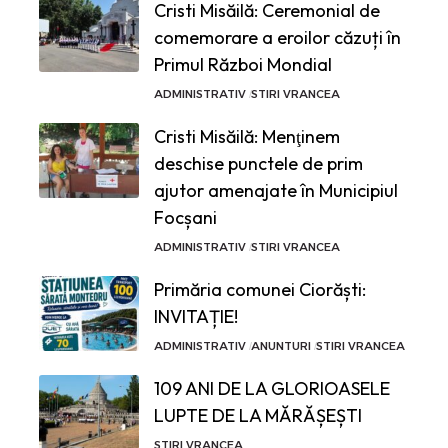
Cristi Misăilă: Ceremonial de
comemorare a eroilor căzuți în
Primul Război Mondial
ADMINISTRATIV
STIRI VRANCEA
Cristi Misăilă: Menţinem
deschise punctele de prim
ajutor amenajate în Municipiul
Focșani
ADMINISTRATIV
STIRI VRANCEA
Primăria comunei Ciorăști:
INVITAȚIE!
ADMINISTRATIV
ANUNTURI
STIRI VRANCEA
109 ANI DE LA GLORIOASELE
LUPTE DE LA MĂRĂȘEȘTI
STIRI VRANCEA