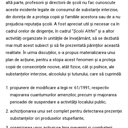
altă parte, profesorii și directorii de școli nu fac cunoscute
aceste incidente legate de consumul de substanțe interzise,
din dorința de a proteja copiii și familiile acestora sau de a nu
prejudicia reputația școlii. A fost apreciat util și necesar ca în
cadrul orelor de dirigenție, în cadrul “
Școlii Altfel”
și a altor
activități organizate în unitățile de învațământ, să se dezbată
mai mult acest subiect și să fie prezentată părinților această
realitate. În urma discuțiilor, s-a propus materializarea unui
plan de acțiune, pentru a stopa acest fenomen și a proteja
copiii de consecințele nocive, atât fizice, cât și psihice, ale
substanțelor interzise, alcoolului și tutunului, care să cuprindă:
propunere de modificare a legii nr. 61/1991, respectiv
majorarea cuantumurilor amenzilor, precum şi majorarea
perioadei de suspendare a activităţii localului public;
achiziţionarea unui set complet pentru detectarea prezenţei
substanţelor ori produselor stupefiante;
organizarea unor acţiuni,pe linia prevenirii şi combaterii