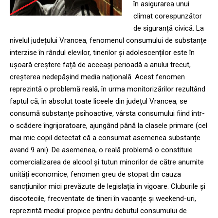
în asigurarea unui
climat corespunzător
de siguranță civică. La
nivelul județului Vrancea, fenomenul consumului de substanțe
interzise în rândul elevilor, tinerilor și adolescenților este în
ușoară creștere față de aceeași perioadă a anului trecut,
creșterea nedepășind media națională. Acest fenomen
reprezintă o problemă reală, în urma monitorizărilor rezultând
faptul că, în absolut toate liceele din județul Vrancea, se
consumă substanțe psihoactive, vârsta consumului fiind într-
o scădere îngrijoratoare, ajungând până la clasele primare (cel
mai mic copil detectat că a consumat asemenea substanțe
avand 9 ani). De asemenea, o reală problemă o constituie
comercializarea de alcool și tutun minorilor de către anumite
unități economice, fenomen greu de stopat din cauza
sancțiunilor mici prevăzute de legislația în vigoare. Cluburile și
discotecile, frecventate de tineri în vacanțe și weekend-uri,
reprezintă mediul propice pentru debutul consumului de