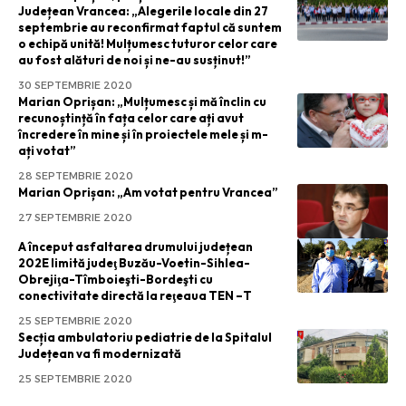
Județean Vrancea: „Alegerile locale din 27
septembrie au reconfirmat faptul că suntem
o echipă unită! Mulțumesc tuturor celor care
au fost alături de noi și ne-au susținut!”
30 SEPTEMBRIE 2020
Marian Oprișan: „Mulțumesc și mă înclin cu
recunoștință în fața celor care ați avut
încredere în mine și în proiectele mele și m-
ați votat”
28 SEPTEMBRIE 2020
Marian Oprișan: „Am votat pentru Vrancea”
27 SEPTEMBRIE 2020
A început asfaltarea drumului județean
202E limită judeţ Buzău-Voetin-Sihlea-
Obrejiţa-Tîmboieşti-Bordeşti cu
conectivitate directă la reţeaua TEN –T
25 SEPTEMBRIE 2020
Secția ambulatoriu pediatrie de la Spitalul
Județean va fi modernizată
25 SEPTEMBRIE 2020