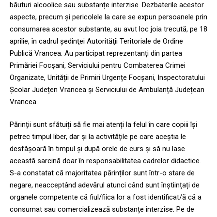
băuturi alcoolice sau substanțe interzise. Dezbaterile acestor
aspecte, precum și pericolele la care se expun persoanele prin
consumarea acestor substante, au avut loc joia trecută, pe 18
aprilie, în cadrul ședinţei Autorităţii Teritoriale de Ordine
Publică Vrancea. Au participat reprezentanți din partea
Primăriei Focșani, Serviciului pentru Combaterea Crimei
Organizate, Unității de Primiri Urgențe Focșani, Inspectoratului
Școlar Județen Vrancea și Serviciului de Ambulanță Județean
Vrancea.
Părinții sunt sfătuiți să fie mai atenți la felul în care copiii își
petrec timpul liber, dar și la activitățile pe care aceștia le
desfășoară în timpul și după orele de curs și să nu lase
această sarcină doar în responsabilitatea cadrelor didactice.
S-a constatat că majoritatea părinților sunt într-o stare de
negare, neacceptând adevărul atunci când sunt înștiințați de
organele competente că fiul/fiica lor a fost identificat/ă că a
consumat sau comercializează substanțe interzise. Pe de