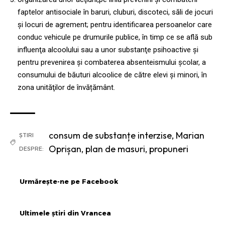
faptelor antisociale în baruri, cluburi, discoteci, săli de jocuri
și locuri de agrement; pentru identificarea persoanelor care
conduc vehicule pe drumurile publice, în timp ce se află sub
influenţa alcoolului sau a unor substanţe psihoactive și
pentru prevenirea și combaterea absenteismului şcolar, a
consumului de băuturi alcoolice de către elevi şi minori, în
zona unităţilor de învățământ.
consum de substanțe interzise
,
Marian
ȘTIRI
Oprișan
,
plan de masuri
,
propuneri
DESPRE:
Urmărește-ne pe Facebook
Ultimele știri din Vrancea