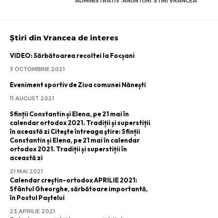
ADMINISTRATIV
ANUNTURI
STIRI VRANCEA
Știri din Vrancea de interes
VIDEO: Sărbătoarea recoltei la Focșani
3 OCTOMBRIE 2021
Eveniment sportiv de Ziua comunei Nănești
11 AUGUST 2021
Sfinții Constantin și Elena, pe 21 mai în
calendar ortodox 2021. Tradiții și superstiții
în această zi Citeşte întreaga ştire: Sfinții
Constantin și Elena, pe 21 mai în calendar
ortodox 2021. Tradiții și superstiții în
această zi
21 MAI 2021
Calendar creștin-ortodox APRILIE 2021:
Sfântul Gheorghe, sărbătoare importantă,
în Postul Paștelui
23 APRILIE 2021