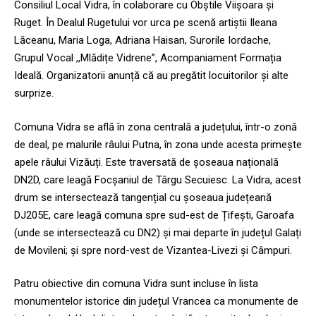
Consiliul Local Vidra, în colaborare cu Obștile Viișoara și
Ruget. În Dealul Rugetului vor urca pe scenă artiștii Ileana
Lăceanu, Maria Loga, Adriana Haisan, Surorile Iordache,
Grupul Vocal ,,Mlădițe Vidrene”, Acompaniament Formația
Ideală. Organizatorii anunță că au pregătit locuitorilor și alte
surprize.
Comuna Vidra se află în zona centrală a județului, într-o zonă
de deal, pe malurile râului Putna, în zona unde acesta primește
apele râului Vizăuți. Este traversată de șoseaua națională
DN2D, care leagă Focșaniul de Târgu Secuiesc. La Vidra, acest
drum se intersectează tangențial cu șoseaua județeană
DJ205E, care leagă comuna spre sud-est de Țifești, Garoafa
(unde se intersectează cu DN2) și mai departe în județul Galați
de Movileni; și spre nord-vest de Vizantea-Livezi și Câmpuri.
Patru obiective din comuna Vidra sunt incluse în lista
monumentelor istorice din județul Vrancea ca monumente de