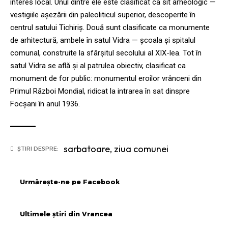
interes local. Unul dintre ele este clasificat ca sit arheologic —
vestigiile așezării din paleoliticul superior, descoperite în
centrul satului Tichiriș. Două sunt clasificate ca monumente
de arhitectură, ambele în satul Vidra — școala și spitalul
comunal, construite la sfârșitul secolului al XIX-lea. Tot în
satul Vidra se află și al patrulea obiectiv, clasificat ca
monument de for public: monumentul eroilor vrânceni din
Primul Război Mondial, ridicat la intrarea în sat dinspre
Focșani în anul 1936.
sarbatoare
,
ziua comunei
ȘTIRI DESPRE:
Urmărește-ne pe Facebook
Ultimele știri din Vrancea