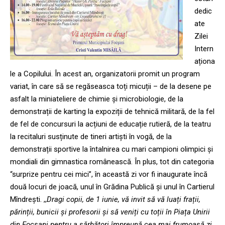
dedic
ate
Zilei
Intern
aționa
le a Copilului. În acest an, organizatorii promit un program
variat, în care să se regăseasca toți micuții – de la desene pe
asfalt la miniateliere de chimie și microbiologie, de la
demonstrații de karting la expoziții de tehnică militară, de la fel
de fel de concursuri la acțiuni de educație rutieră, de la teatru
la recitaluri susținute de tineri artiști în vogă, de la
demonstrații sportive la întalnirea cu mari campioni olimpici și
mondiali din gimnastica românească. În plus, tot din categoria
“surprize pentru cei mici”, în această zi vor fi inaugurate încă
două locuri de joacă, unul în Grădina Publică și unul în Cartierul
Mîndrești. ,,
Dragi copii, de 1 iunie, vă invit să vă luați frații,
părinții, bunicii și profesorii și să veniți cu toții în Piața Unirii
din Focșani pentru a sărbători împreună cea mai frumoasă zi