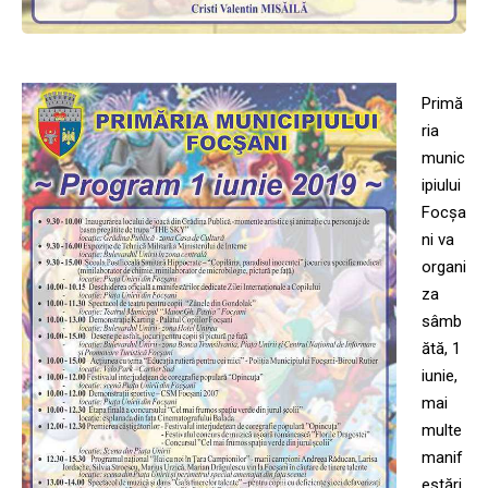
Primă
ria
munic
ipiului
Focșa
ni va
organi
za
sâmb
ătă, 1
iunie,
mai
multe
manif
estări