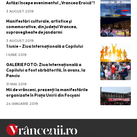
Astăzi începe evenimentul „Vrancea Eroică“!
3 AUGUST 2019
Manifestări culturale, artistice şi
comemorative, din județul Vrancea,
supravegheate de jandarmi
3 AUGUST 2019
1 iunie – Ziua Internațională a Copilului
1 IUNIE 2019
GALERIE FOTO: Ziua Internațională a
Copilului a fost sărbătorită, în avans, la
Panciu
31 MAI 2019
Mii de vrânceni, prezenți la manifestările
organizate în Piața Unirii din Focșani
24 IANUARIE 2019