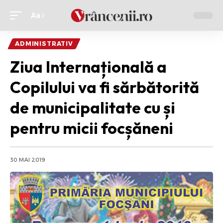
Aa
Ajustor
de
ADMINISTRATIV
font
Ziua Internațională a
Copilului va fi sărbătorită
de municipalitate cu și
pentru micii focșăneni
30 MAI 2019