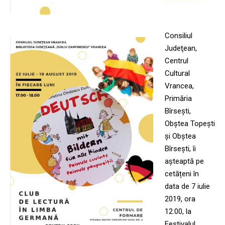
Consiliul
Judeţean,
Centrul
Cultural
Vrancea,
Primăria
Bîrseşti,
Obştea Topeşti
şi Obştea
Bîrseşti, îi
așteaptă pe
cetățeni în
data de 7 iulie
2019, ora
12.00, la
Festivalul