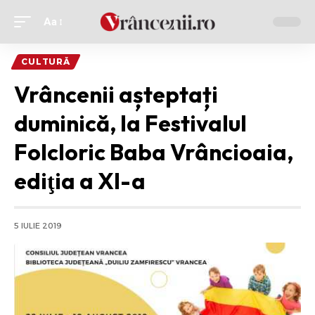
Aa
Ajustor
de
CULTURĂ
font
Vrâncenii așteptați
duminică, la Festivalul
Folcloric Baba Vrâncioaia,
ediţia a XI-a
5 IULIE 2019