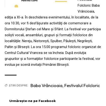
Folcloric Baba
Vrâncioaia,
ediţia a XI-a. În deschiderea evenimentului, în localitate, de la
ora 10.30, vor fi desfăşurate activităţi de comemorare a
Domnitorului Ştefan cel Mare şi Sfânt. La festival vor participa
solişti vocali, ansambluri, grupuri şi formaţii folclorice din
localităţile: Nereju, Nistoreşti, Spulber, Păuleşti, Negrileşti,
Paltin şi Bîrseşti. La ora 15.00 programul folcloric organizat de
Centrul Cultural Vrancea se va încheia. După evoluţia
grupurilor şi a formaţiilor folclorice participante la festival, vor
evolua pe scenă invitaţii Primăriei Bîrseşti.
Baba Vrâncioaia
,
Festivalul Folcloric
ȘTIRI DESPRE:
Urmărește-ne pe Facebook