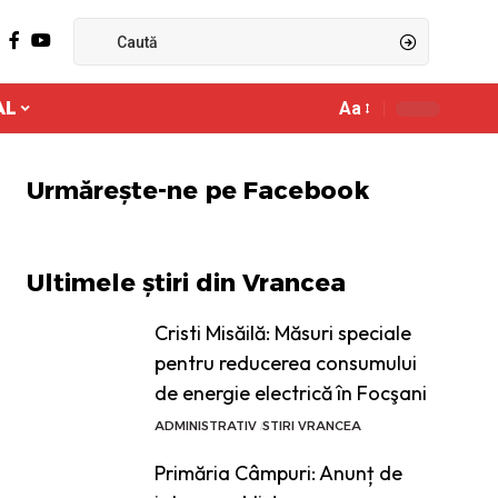
AL
Aa
Ajustor
de
font
Urmărește-ne pe Facebook
Ultimele știri din Vrancea
Cristi Misăilă: Măsuri speciale
pentru reducerea consumului
de energie electrică în Focşani
ADMINISTRATIV
STIRI VRANCEA
Primăria Câmpuri: Anunț de