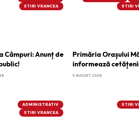
STIRI VRANCEA
STIRI 
a Câmpuri: Anunț de
Primăria Orașului M
public!
informează cetățeni
26
5 AUGUST 2026
ADMINISTRATIV
STIRI 
STIRI VRANCEA