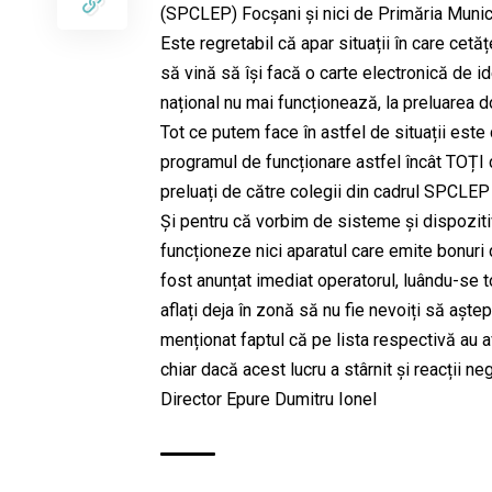
(SPCLEP) Focșani și nici de Primăria Munici
Este regretabil că apar situații în care cetățe
să vină să își facă o carte electronică de i
național nu mai funcționează, la preluarea 
Tot ce putem face în astfel de situații est
programul de funcționare astfel încât TOȚI c
preluați de către colegii din cadrul SPCLEP
Și pentru că vorbim de sisteme și dispozitiv
funcționeze nici aparatul care emite bonuri d
fost anunțat imediat operatorul, luându-se t
aflați deja în zonă să nu fie nevoiți să așt
menționat faptul că pe lista respectivă au a
chiar dacă acest lucru a stârnit și reacții neg
Director Epure Dumitru Ionel