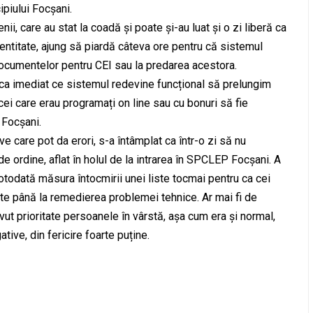
piului Focșani.
nii, care au stat la coadă și poate și-au luat și o zi liberă ca
dentitate, ajung să piardă câteva ore pentru că sistemul
documentelor pentru CEI sau la predarea acestora.
e ca imediat ce sistemul redevine funcțional să prelungim
ei care erau programați on line sau cu bonuri să fie
 Focșani.
e care pot da erori, s-a întâmplat ca într-o zi să nu
e ordine, aflat în holul de la intrarea în SPCLEP Focșani. A
otodată măsura întocmirii unei liste tocmai pentru ca cei
epte până la remedierea problemei tehnice. Ar mai fi de
vut prioritate persoanele în vârstă, așa cum era și normal,
ative, din fericire foarte puține.