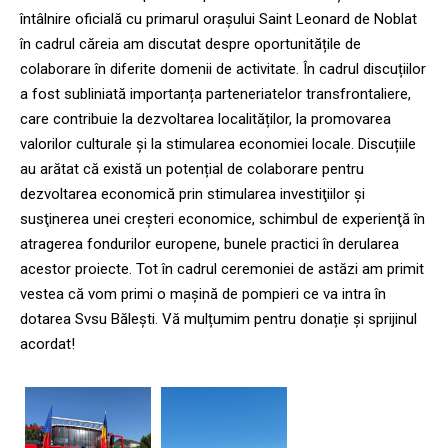
întâlnire oficială cu primarul orașului Saint Leonard de Noblat
în cadrul căreia am discutat despre oportunitățile de
colaborare în diferite domenii de activitate. În cadrul discuțiilor
a fost subliniată importanța parteneriatelor transfrontaliere,
care contribuie la dezvoltarea localităților, la promovarea
valorilor culturale și la stimularea economiei locale. Discuțiile
au arătat că există un potențial de colaborare pentru
dezvoltarea economică prin stimularea investiţiilor şi
susţinerea unei creşteri economice, schimbul de experienţă în
atragerea fondurilor europene, bunele practici în derularea
acestor proiecte. Tot în cadrul ceremoniei de astăzi am primit
vestea că vom primi o mașină de pompieri ce va intra în
dotarea Svsu Bălești. Vă mulțumim pentru donație și sprijinul
acordat!