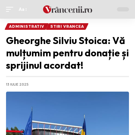
Aa
Ajustor
de
ADMINISTRATIV
STIRI VRANCEA
font
Gheorghe Silviu Stoica: Vă
mulțumim pentru donație și
sprijinul acordat!
13 IULIE 2025