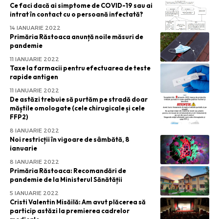
Ce faci dacă ai simptome de COVID-19 sau ai
intrat în contact cu o persoană infectată?
14 IANUARIE 2022
Primăria Răstoaca anunță noile măsuri de
pandemie
11 IANUARIE 2022
Taxe la farmacii pentru efectuarea de teste
rapide antigen
11 IANUARIE 2022
De astăzi trebuie să purtăm pe stradă doar
măștile omologate (cele chirugicale și cele
FFP2)
8 IANUARIE 2022
Noi restricții în vigoare de sâmbătă, 8
ianuarie
8 IANUARIE 2022
Primăria Răstoaca: Recomandări de
pandemie de la Ministerul Sănătății
5 IANUARIE 2022
Cristi Valentin Misăilă: Am avut plăcerea să
particip astăzi la premierea cadrelor