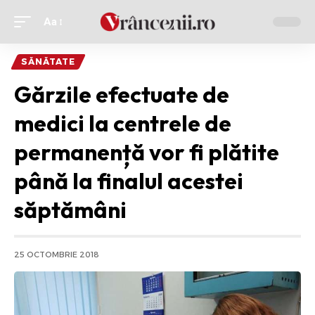
Aa
Ajustor
de
SĂNĂTATE
font
Gărzile efectuate de
medici la centrele de
permanență vor fi plătite
până la finalul acestei
săptămâni
25 OCTOMBRIE 2018