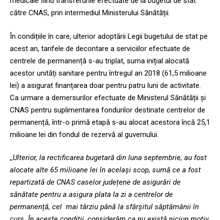
medicale fiind transferurile efectuate de la bugetul de stat
către CNAS, prin intermediul Ministerului Sănătății.
În condițiile în care, ulterior adoptării Legii bugetului de stat pe
acest an, tarifele de decontare a serviciilor efectuate de
centrele de permanență s-au triplat, suma inițial alocată
acestor unități sanitare pentru întregul an 2018 (61,5 milioane
lei) a asigurat finanțarea doar pentru patru luni de activitate.
Ca urmare a demersurilor efectuate de Ministerul Sănătății și
CNAS pentru suplimentarea fondurilor destinate centrelor de
permanență, într-o primă etapă s-au alocat acestora încă 25,1
milioane lei din fondul de rezervă al guvernului.
,,
Ulterior, la rectificarea bugetară din luna septembrie, au fost
alocate alte 65 milioane lei în același scop, sumă ce a fost
repartizată de CNAS caselor județene de asigurări de
sănătate pentru a asigura plata la zi a centrelor de
permanență, cel mai târziu până la sfârșitul săptămânii în
curs. În aceste condiții, considerăm ca nu există niciun motiv