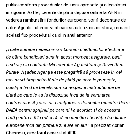
publici,conform procedurilor de lucru aprobate și a legislației
în vigoare. Astfel, cererile de plată depuse online la AFIR în
vederea rambursării fondurilor europene, vor fi decontate de
către Agenție, ulterior verificării și autorizării acestora, urmând
același flux procedural ca și în anul anterior.
„
Toate sumele necesare rambursării cheltuielilor efectuate
de către beneficiari sunt în acest moment asigurate, banii
fiind deja în conturile Ministerului Agriculturii și Dezvoltării
Rurale. Așadar, Agenția este pregătită să proceseze în cel
mai scurt timp solicitările de plată pe care le primește,
condiția fiind ca beneficiarii să respecte instrucțiunile de
plată pe care le au la dispoziție încă de la semnarea
contractului. Aș vrea să-i mulțumesc domnului ministru Petre
DAEA pentru sprijinul pe care ni l-a acordat și de această
dată pentru a fi în măsură să continuăm absorbția fondurilor
europene încă din primele zile ale anului.
” a precizat Adrian
Chesnoiu, directorul general al AFIR.