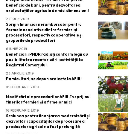
beneficia de bani, pentru dezvoltarea
exploatațiilor agricole de mici dimensiuni!
22 IULIE 2019
Sprijin financiar nerambursabil pentru
formele asociative dintre fermieri și
procesatori, respectiv cooperativele și
grupurile de producători
6 IUNIE 2019
Beneficiarii PNDR radiați conform legii au
posibilitatea reautorizării activității la
Registrul Comerțului
23 APRILIE 2019
Pomicultori, se depun proiecte la AFIR!
18 FEBRUARIE 2019
Modificări ale procedurilor AFIR, în sprijinul
tinerilor fermieri și a firmelor mici
16 FEBRUARIE 2019
Sesiunea pentru finanțarea modernizării și
dezvoltării capacităților de procesare a
produselor agricole a fost prelungită