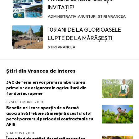
INVITAȚIE!
ADMINISTRATIV
ANUNTURI
STIRI VRANCEA
109 ANI DE LA GLORIOASELE
LUPTE DE LA MĂRĂȘEȘTI
STIRI VRANCEA
Știri din Vrancea de interes
340 de fermieri vor primi rambursarea
primelor de asigurare în agricultură din
fonduri europene
18 SEPTEMBRIE 2019
Beneficiarii care aparțin de o formă
asociativă trebuie să mențină acest statut
pe tot parcursul perioadei contractuale cu
AFIR
7 AUGUST 2019
Începând de astăzi, fermierii vor putea