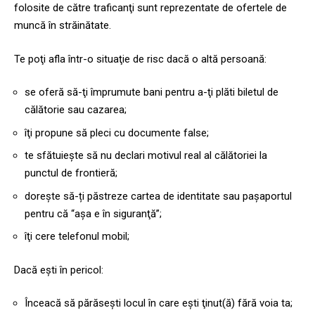
folosite de către traficanţi sunt reprezentate de ofertele de
muncă în străinătate.
Te poţi afla într-o situaţie de risc dacă o altă persoană:
se oferă să-ţi împrumute bani pentru a-ţi plăti biletul de
călătorie sau cazarea;
îţi propune să pleci cu documente false;
te sfătuieşte să nu declari motivul real al călătoriei la
punctul de frontieră;
doreşte să-ți păstreze cartea de identitate sau paşaportul
pentru că “aşa e în siguranţă”;
îţi cere telefonul mobil;
Dacă eşti în pericol:
Înceacă să părăseşti locul în care eşti ţinut(ă) fără voia ta;