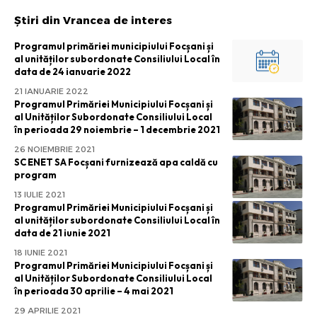
Știri din Vrancea de interes
Programul primăriei municipiului Focșani și
al unităților subordonate Consiliului Local în
data de 24 ianuarie 2022
21 IANUARIE 2022
Programul Primăriei Municipiului Focșani și
al Unităților Subordonate Consiliului Local
în perioada 29 noiembrie – 1 decembrie 2021
26 NOIEMBRIE 2021
SC ENET SA Focșani furnizează apa caldă cu
program
13 IULIE 2021
Programul Primăriei Municipiului Focșani și
al unităților subordonate Consiliului Local în
data de 21 iunie 2021
18 IUNIE 2021
Programul Primăriei Municipiului Focșani și
al Unităților Subordonate Consiliului Local
în perioada 30 aprilie – 4 mai 2021
29 APRILIE 2021