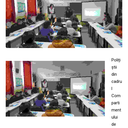
Poliți
știi
din
cadru
l
Com
parti
ment
ului
de