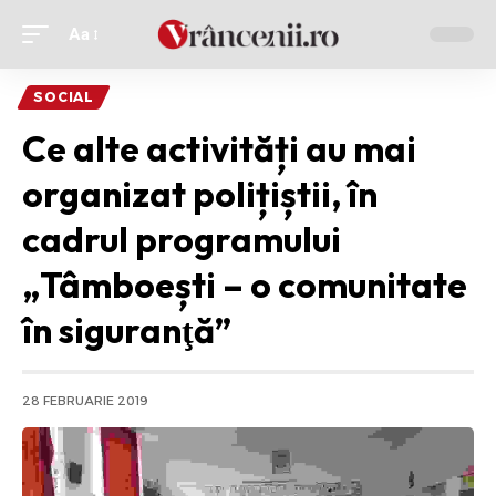
Aa
Ajustor
de
SOCIAL
font
Ce alte activități au mai
organizat polițiștii, în
cadrul programului
„Tâmboești – o comunitate
în siguranţă”
28 FEBRUARIE 2019