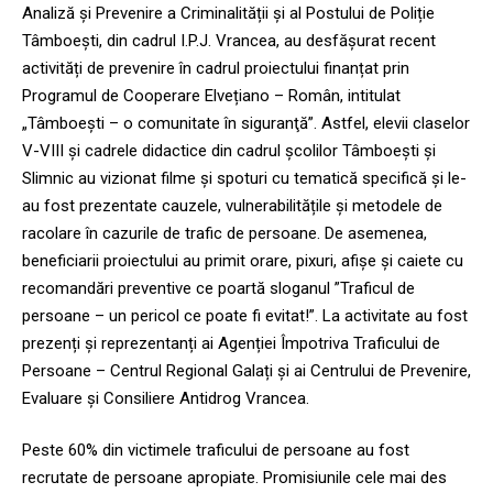
Analiză și Prevenire a Criminalității și al Postului de Poliție
Tâmboești, din cadrul I.P.J. Vrancea, au desfășurat recent
activități de prevenire în cadrul proiectului finanțat prin
Programul de Cooperare Elvețiano – Român, intitulat
„Tâmboești – o comunitate în siguranţă”. Astfel, elevii claselor
V-VIII și cadrele didactice din cadrul școlilor Tâmboești și
Slimnic au vizionat filme și spoturi cu tematică specifică și le-
au fost prezentate cauzele, vulnerabilitățile și metodele de
racolare în cazurile de trafic de persoane. De asemenea,
beneficiarii proiectului au primit orare, pixuri, afișe și caiete cu
recomandări preventive ce poartă sloganul ”Traficul de
persoane – un pericol ce poate fi evitat!”. La activitate au fost
prezenți și reprezentanți ai Agenției Împotriva Traficului de
Persoane – Centrul Regional Galați și ai Centrului de Prevenire,
Evaluare și Consiliere Antidrog Vrancea.
Peste 60% din victimele traficului de persoane au fost
recrutate de persoane apropiate. Promisiunile cele mai des