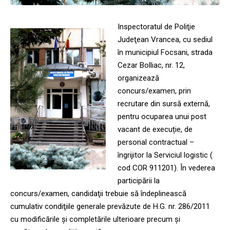
Inspectoratul de Poliţie
Judeţean Vrancea, cu sediul
în municipiul Focsani, strada
Cezar Bolliac, nr. 12,
organizează
concurs/examen, prin
recrutare din sursă externă,
pentru ocuparea unui post
vacant de execuție, de
personal contractual –
îngrijitor la Serviciul logistic (
cod COR 911201). În vederea
participării la
concurs/examen, candidaţii trebuie să îndeplinească
cumulativ condiţiile generale prevăzute de H.G. nr. 286/2011
cu modificările şi completările ulterioare precum şi