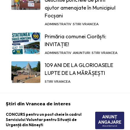
ajutor amenajate în Municipiul
Focșani
ADMINISTRATIV
STIRI VRANCEA
Primăria comunei Ciorăști:
INVITAȚIE!
ADMINISTRATIV
ANUNTURI
STIRI VRANCEA
109 ANI DE LA GLORIOASELE
LUPTE DE LA MĂRĂȘEȘTI
STIRI VRANCEA
Știri din Vrancea de interes
CONCURS pentru un post cheie în cadrul
Serviciului Voluntar pentru Situații de
Urgență din Nănești