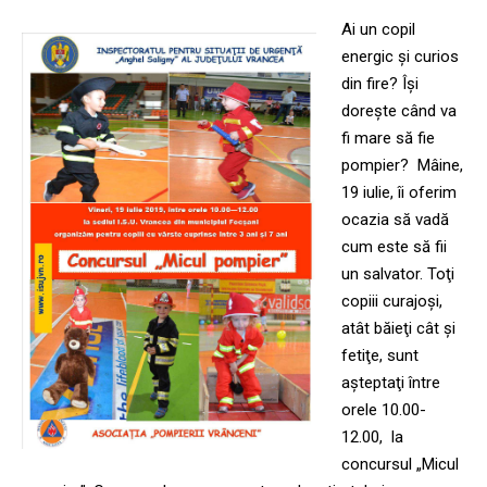
Ai un copil
energic şi curios
din fire? Îşi
doreşte când va
fi mare să fie
pompier? Mâine,
19 iulie, îi oferim
ocazia să vadă
cum este să fii
un salvator. Toţi
copiii curajoşi,
atât băieţi cât şi
fetiţe, sunt
aşteptaţi între
orele 10.00-
12.00, la
concursul „Micul