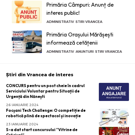
Primăria Câmpuri: Anunț de
interes public!
ADMINISTRATIV
STIRI VRANCEA
Primăria Orașului Mărășești
informează cetățenii
ADMINISTRATIV
ANUNTURI
STIRI VRANCEA
Știri din Vrancea de interes
CONCURS pentru un post cheie în cadrul
Serviciului Voluntar pentru Situații de
Urgență din Nănești
26 IANUARIE 2024
Focșani Tech Challenge: O competiție de
robotică plină de spectacol și inovație
23 IANUARIE 2024
S-a dat start concursului ”Vitrine de
Crăciun!”