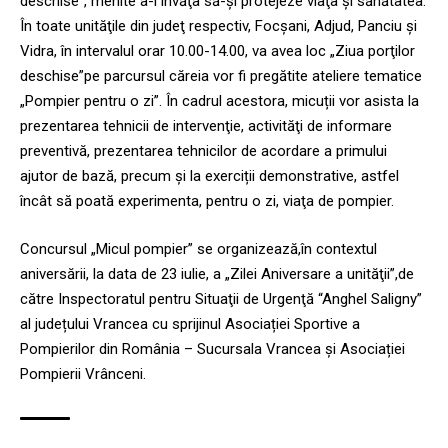
deschise”, menite a-i învăţa să-şi protejeze viaţa şi sănătatea.
În toate unităţile din judeţ respectiv, Focşani, Adjud, Panciu şi
Vidra, în intervalul orar 10.00-14.00, va avea loc „Ziua porţilor
deschise”pe parcursul căreia vor fi pregătite ateliere tematice
„Pompier pentru o zi”. În cadrul acestora, micuții vor asista la
prezentarea tehnicii de intervenţie, activităţi de informare
preventivă, prezentarea tehnicilor de acordare a primului
ajutor de bază, precum şi la exerciții demonstrative, astfel
încât să poată experimenta, pentru o zi, viaţa de pompier.
Concursul „Micul pompier” se organizează,în contextul
aniversării, la data de 23 iulie, a „Zilei Aniversare a unităţii”,de
către Inspectoratul pentru Situaţii de Urgenţă “Anghel Saligny”
al județului Vrancea cu sprijinul Asociației Sportive a
Pompierilor din România – Sucursala Vrancea și Asociației
Pompierii Vrânceni.