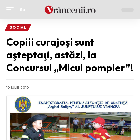
Aa
Ajustor
de
SOCIAL
font
Copiii curajoşi sunt
aşteptaţi, astăzi, la
Concursul „Micul pompier”!
19 IULIE 2019