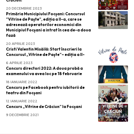
20 DECEMBRIE 2023
Primăria Municipiului Focșani: Concursul
”Vitrine de Paște”, ediția a II-a, care se
adresează operatorilor economici din
Municipiul Focșani a intrat în cea de-a doua
fază
20 APRILIE 2023
Cristi Valentin Misăilă: Start înscrieri la
Concursul „Vitrine de Paște”– ediția a II-
6 APRILIE 2023
Concurs directori 2022: A doua probă a
examenului va avea loc pe 18 februarie
18 IANUARIE 2022
Concurs pe Facebook pentru iubitorii de
teatru din Focșani
12 IANUARIE 2022
Concurs „Vitrine de Crăciun” la Focșani
9 DECEMBRIE 2021