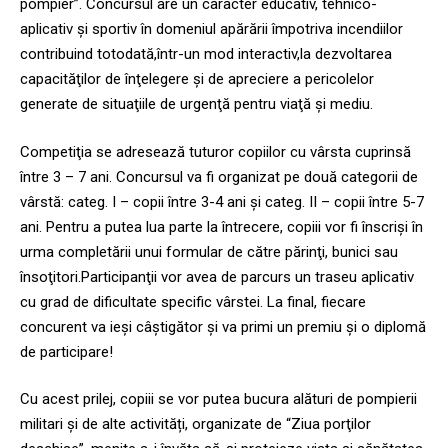
pompier”. Concursul are un caracter educativ, tehnico-
aplicativ şi sportiv în domeniul apărării împotriva incendiilor
contribuind totodată,într-un mod interactiv,la dezvoltarea
capacităţilor de înţelegere şi de apreciere a pericolelor
generate de situaţiile de urgenţă pentru viaţă şi mediu.
Competiţia se adresează tuturor copiilor cu vârsta cuprinsă
între 3 – 7 ani. Concursul va fi organizat pe două categorii de
vârstă: categ. I – copii între 3-4 ani şi categ. II – copii între 5-7
ani. Pentru a putea lua parte la întrecere, copiii vor fi înscrişi în
urma completării unui formular de către părinţi, bunici sau
însoţitori.Participanţii vor avea de parcurs un traseu aplicativ
cu grad de dificultate specific vârstei. La final, fiecare
concurent va ieşi câştigător şi va primi un premiu şi o diplomă
de participare!
Cu acest prilej, copiii se vor putea bucura alături de pompierii
militari şi de alte activități, organizate de “Ziua porţilor