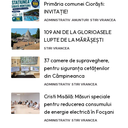
Primăria comunei Ciorăști:
INVITAȚIE!
ADMINISTRATIV
ANUNTURI
STIRI VRANCEA
109 ANI DE LA GLORIOASELE
LUPTE DE LA MĂRĂȘEȘTI
STIRI VRANCEA
37 camere de supraveghere,
pentru siguranța cetățenilor
din Câmpineanca
ADMINISTRATIV
STIRI VRANCEA
Cristi Misăilă: Măsuri speciale
pentru reducerea consumului
de energie electrică în Focşani
ADMINISTRATIV
STIRI VRANCEA