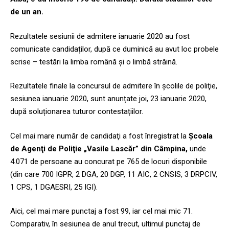
de un an.
Rezultatele sesiunii de admitere ianuarie 2020 au fost
comunicate candidaților, după ce duminică au avut loc probele
scrise – testări la limba română și o limbă străină.
Rezultatele finale la concursul de admitere în şcolile de poliţie,
sesiunea ianuarie 2020, sunt anunțate joi, 23 ianuarie 2020,
după soluționarea tuturor contestațiilor.
Cel mai mare număr de candidaţi a fost înregistrat la
Şcoala
de Agenţi de Poliţie „Vasile Lascăr” din Câmpina,
unde
4.071 de persoane au concurat pe 765 de locuri disponibile
(din care 700 IGPR, 2 DGA, 20 DGP, 11 AIC, 2 CNSIS, 3 DRPCIV,
1 CPS, 1 DGAESRI, 25 IGI).
Aici, cel mai mare punctaj a fost 99, iar cel mai mic 71.
Comparativ, în sesiunea de anul trecut, ultimul punctaj de