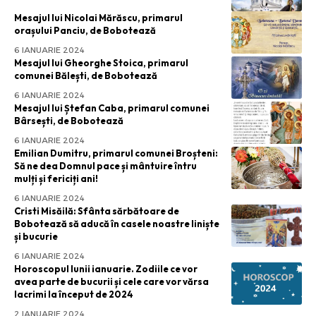
Mesajul lui Nicolai Mărăscu, primarul
orașului Panciu, de Bobotează
6 IANUARIE 2024
Mesajul lui Gheorghe Stoica, primarul
comunei Bălești, de Bobotează
6 IANUARIE 2024
Mesajul lui Ștefan Caba, primarul comunei
Bârsești, de Bobotează
6 IANUARIE 2024
Emilian Dumitru, primarul comunei Broșteni:
Să ne dea Domnul pace și mântuire întru
mulți și fericiți ani!
6 IANUARIE 2024
Cristi Misăilă: Sfânta sărbătoare de
Bobotează să aducă în casele noastre liniște
și bucurie
6 IANUARIE 2024
Horoscopul lunii ianuarie. Zodiile ce vor
avea parte de bucurii și cele care vor vărsa
lacrimi la început de 2024
2 IANUARIE 2024