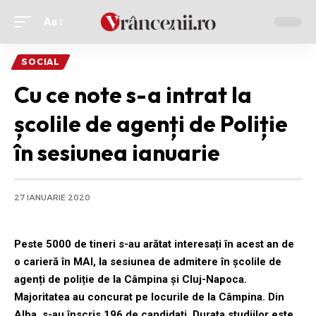
Aa
Ajustor
de
SOCIAL
font
Cu ce note s-a intrat la
școlile de agenți de Poliție
în sesiunea ianuarie
27 IANUARIE 2020
Peste 5000 de tineri s-au arătat interesați în acest an de
o carieră în MAI, la sesiunea de admitere în școlile de
agenți de poliție de la Câmpina și Cluj-Napoca.
Majoritatea au concurat pe locurile de la Câmpina. Din
Alba, s-au înscris 196 de candidați. Durata studiilor este