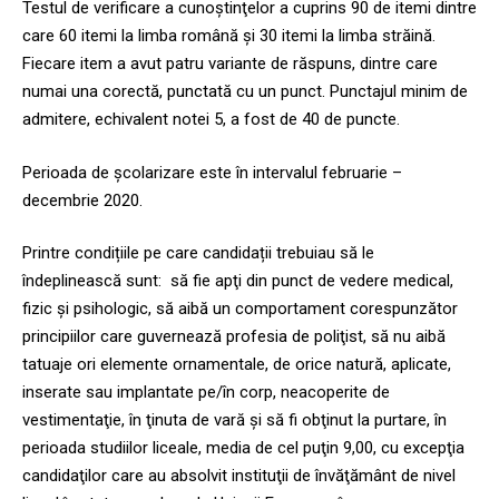
Testul de verificare a cunoştinţelor a cuprins 90 de itemi dintre
care 60 itemi la limba română şi 30 itemi la limba străină.
Fiecare item a avut patru variante de răspuns, dintre care
numai una corectă, punctată cu un punct. Punctajul minim de
admitere, echivalent notei 5, a fost de 40 de puncte.
Perioada de şcolarizare este în intervalul februarie –
decembrie 2020.
Printre condițiile pe care candidații trebuiau să le
îndeplinească sunt: să fie apţi din punct de vedere medical,
fizic şi psihologic, să aibă un comportament corespunzător
principiilor care guvernează profesia de poliţist, să nu aibă
tatuaje ori elemente ornamentale, de orice natură, aplicate,
inserate sau implantate pe/în corp, neacoperite de
vestimentaţie, în ţinuta de vară și să fi obţinut la purtare, în
perioada studiilor liceale, media de cel puţin 9,00, cu excepţia
candidaţilor care au absolvit instituţii de învăţământ de nivel