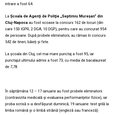
intrare a fost 64.
La
Şcoala de Agenţi de Poliţie „Septimiu Mureşan” din
Cluj-Napoca
au fost scoase la concurs 162 de locuri (din
care 150 IGPR, 2 DGA, 10 DGP), pentru care au concurat 954
de persoane. După probele eliminatorii, au rămas în concurs
542 de tineri, băieți și fete.
La școala din Cluj, cel mai mare punctaj a fost 95, iar
punctajul ultimului admis a fost 73, cu media de bacalaureat
de 7,78.
În săptămâna 12 – 17 ianuarie au fost probele eliminatorii
(contravizita medicală şi evaluarea performanţelor fizice), iar
proba scrisă s-a desfășurat duminică, 19 ianuarie: test grilă la
limba română şi o limbă străină (engleză sau franceză).