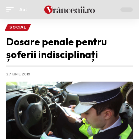
Aa
Ajustor
de
SOCIAL
font
Dosare penale pentru
șoferii indisciplinați
27 IUNIE 2019