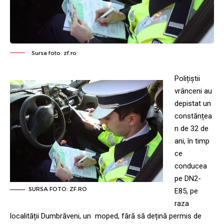
Sursa foto: zf.ro
Polițiștii
vrânceni au
depistat un
constănțea
n de 32 de
ani, în timp
ce
conducea
pe DN2-
SURSA FOTO: ZF.RO
E85, pe
raza
localității Dumbrăveni, un moped, fără să dețină permis de