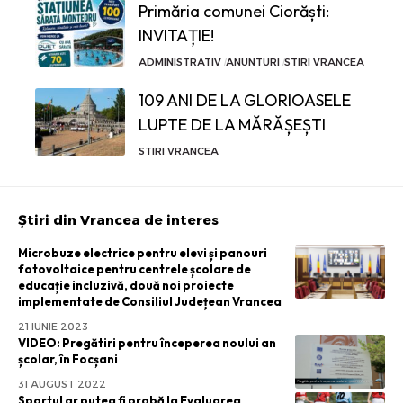
Primăria comunei Ciorăști:
INVITAȚIE!
ADMINISTRATIV
ANUNTURI
STIRI VRANCEA
109 ANI DE LA GLORIOASELE
LUPTE DE LA MĂRĂȘEȘTI
STIRI VRANCEA
Știri din Vrancea de interes
Microbuze electrice pentru elevi și panouri
fotovoltaice pentru centrele școlare de
educație incluzivă, două noi proiecte
implementate de Consiliul Județean Vrancea
21 IUNIE 2023
VIDEO: Pregătiri pentru începerea noului an
școlar, în Focșani
31 AUGUST 2022
Sportul ar putea fi probă la Evaluarea