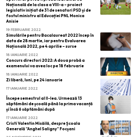
Națională de la clasa a VIII-a – proiect
legislativ inițiat de 31 de senatori PSD și de
fostul ministru al Educației PNL Monica
Anisie
19 FEBRUARIE 2022
Simulările pentru Bacalaureat 2022 încep în
data de 28 martie, iar pentru Evaluarea
Națională 2022, pe 4 aprilie – surse
18 IANUARIE 2022
Concurs directori 2022: A doua probă a
examenului va avea loc pe 18 februarie
18 IANUARIE 2022
Zi liberă, luni, pe 24 ianuarie
17 IANUARIE 2022
Începe semestrul al II-lea. Urmează 13
săptămâni de școală până la prima vacanță
și încă 6 săptămâni după
17 IANUARIE 2022
Cristi Valentin Misăilă, despre Școala
Generală ”Anghel Saligny” Focșani