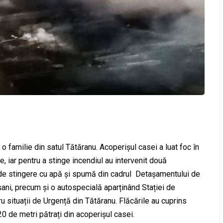
 o familie din satul Tătăranu. Acoperișul casei a luat foc în
, iar pentru a stinge incendiul au intervenit două
de stingere cu apă și spumă din cadrul Detașamentului de
ni, precum și o autospecială aparținând Stației de
ru situații de Urgență din Tătăranu. Flăcările au cuprins
0 de metri pătrați din acoperișul casei.