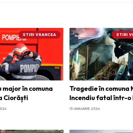
STIRI VRANCEA
STIRI 
u major în comuna
Tragedie în comuna 
a Ciorăști
Incendiu fatal într-o
2024
13 IANUARIE 2024