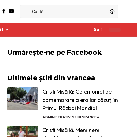
AL
Aa
Ajustor
de
font
Urmărește-ne pe Facebook
Ultimele știri din Vrancea
Cristi Misăilă: Ceremonial de
comemorare a eroilor căzuți în
Primul Război Mondial
ADMINISTRATIV
STIRI VRANCEA
Cristi Misăilă: Menţinem