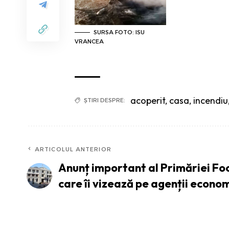
SURSA FOTO: ISU
VRANCEA
acoperit
,
casa
,
incendiu
ȘTIRI DESPRE:
ARTICOLUL ANTERIOR
Anunț important al Primăriei Fo
care îi vizează pe agenții econom