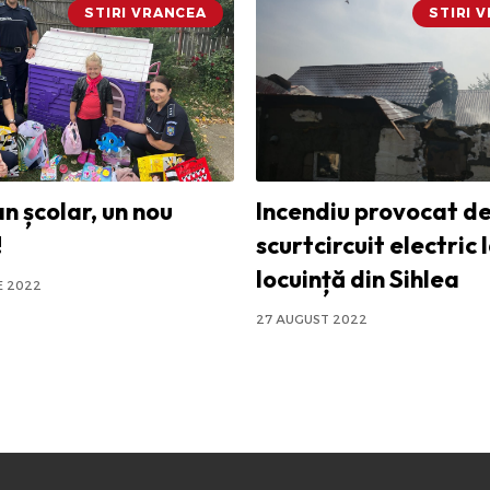
STIRI VRANCEA
STIRI 
n școlar, un nou
Incendiu provocat de
!
scurtcircuit electric 
locuință din Sihlea
E 2022
27 AUGUST 2022