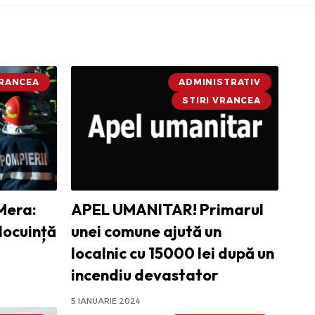
VRANCEA
ADMINISTRATIV
STIRI VRANCEA
Mera:
APEL UMANITAR! Primarul
 locuință
unei comune ajută un
localnic cu 15000 lei după un
incendiu devastator
5 IANUARIE 2024