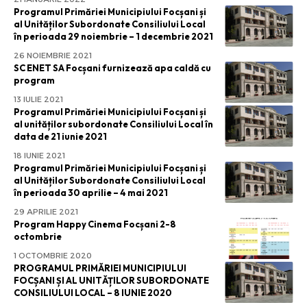
Programul Primăriei Municipiului Focșani și
al Unităților Subordonate Consiliului Local
în perioada 29 noiembrie – 1 decembrie 2021
26 NOIEMBRIE 2021
SC ENET SA Focșani furnizează apa caldă cu
program
13 IULIE 2021
Programul Primăriei Municipiului Focșani și
al unităților subordonate Consiliului Local în
data de 21 iunie 2021
18 IUNIE 2021
Programul Primăriei Municipiului Focșani și
al Unităților Subordonate Consiliului Local
în perioada 30 aprilie – 4 mai 2021
29 APRILIE 2021
Program Happy Cinema Focșani 2-8
octombrie
1 OCTOMBRIE 2020
PROGRAMUL PRIMĂRIEI MUNICIPIULUI
FOCȘANI ȘI AL UNITĂȚILOR SUBORDONATE
CONSILIULUI LOCAL – 8 IUNIE 2020