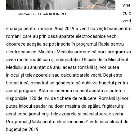
vine
cu o
SURSA FOTO: ARADON.RO
vest
e uriașă pentru români. Anul 2019 a venit cu vești bune pentru
românii care au prin casă aparate electrocasnice vechi,
deoarece aceștia se pot înscrie în programul Rabla pentru
electrocasnice. Ministrul Mediului promite că noul program va
avea multe modificări și îmbunătățiri. Oficialii de la Ministerul
Mediului au anunţat că anul acesta românii îşi vor putea
înlocui şi televizoarele sau calculatoarele vechi. Deşi este
blocat încă, ministrul se gândeşte să dubleze bugetul pentru
acest program. Asta ar însemna că anul acesta ar putea fi
disponibile 120 de mii de tichete de reducere. Românii îşi vor
putea înlocui aşadar nu doar maşina de spălat, frigiderul şi
aerul condiţionat ci şi televizoarele şi calculatoarele vechi.
Programul „Rabla pentru electrocasnice” este încă blocat de
bugetul pe 2019.