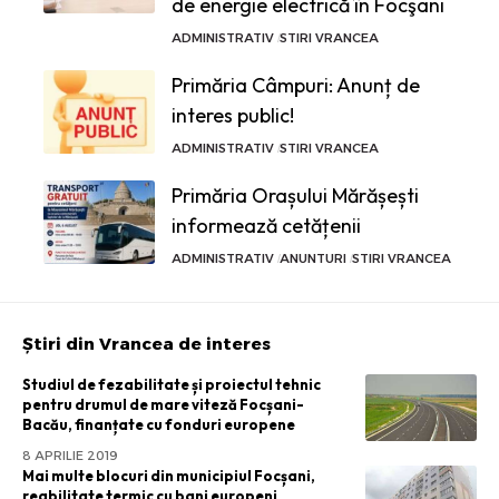
de energie electrică în Focşani
ADMINISTRATIV
STIRI VRANCEA
Primăria Câmpuri: Anunț de
interes public!
ADMINISTRATIV
STIRI VRANCEA
Primăria Orașului Mărășești
informează cetățenii
ADMINISTRATIV
ANUNTURI
STIRI VRANCEA
Știri din Vrancea de interes
Studiul de fezabilitate și proiectul tehnic
pentru drumul de mare viteză Focșani-
Bacău, finanțate cu fonduri europene
8 APRILIE 2019
Mai multe blocuri din municipiul Focșani,
reabilitate termic cu bani europeni