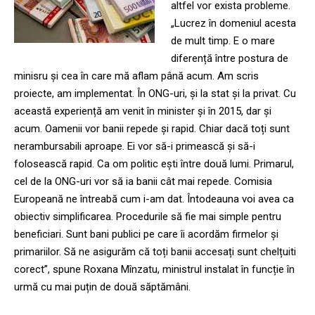
altfel vor exista probleme.
„Lucrez în domeniul acesta
de mult timp. E o mare
diferență între postura de
minisru și cea în care mă aflam până acum. Am scris
proiecte, am implementat. În ONG-uri, și la stat și la privat. Cu
această experiență am venit în minister și în 2015, dar și
acum. Oamenii vor banii repede și rapid. Chiar dacă toți sunt
nerambursabili aproape. Ei vor să-i primească și să-i
folosească rapid. Ca om politic ești între două lumi. Primarul,
cel de la ONG-uri vor să ia banii cât mai repede. Comisia
Europeană ne întreabă cum i-am dat. Întodeauna voi avea ca
obiectiv simplificarea. Procedurile să fie mai simple pentru
beneficiari. Sunt bani publici pe care îi acordăm firmelor și
primariilor. Să ne asigurăm că toți banii accesați sunt chelțuiti
corect”, spune Roxana Mînzatu, ministrul instalat în funcție în
urmă cu mai puțin de două săptămâni.