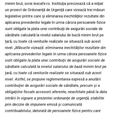
minim brut, scrie lexcafe.ro. Instituţia precizează că a iniţiat
un proiect de Ordonanţă de Urgenţă care vizează trei măsuri
legislative printre care şi eliminarea inechităţilor rezultate din
aplicarea prevederilor legale în urma cărora persoanele fizice
sunt obligate la plata unei contribuţii de asigurări sociale de
sănătate calculată la nivelul salariului de bază minim brut pe
ţară, cu toate că veniturile realizate se situează sub acest
nivel. „
Măsurile vizează: eliminarea inechităţilor rezultate din
aplicarea prevederilor legale în urma cărora persoanele fizice
sunt obligate la plata unei contribuţii de asigurări sociale de
sănătate calculată la nivelul salariului de bază minim brut pe
ţară, cu toate că veniturile realizate se situează sub acest
nivel. Astfel, se propune reglementarea expresă a anulării
contribuţiei de asigurări sociale de sănătate, precum şi a
obligaţiilor fiscale accesorii aferente, neachitate până la data
intrării în vigoare a prezentei ordonanţe de urgenţă, stabilite
prin decizie de impunere emisă şi comunicată
contribuabilului, datorată de persoanele fizice pentru care