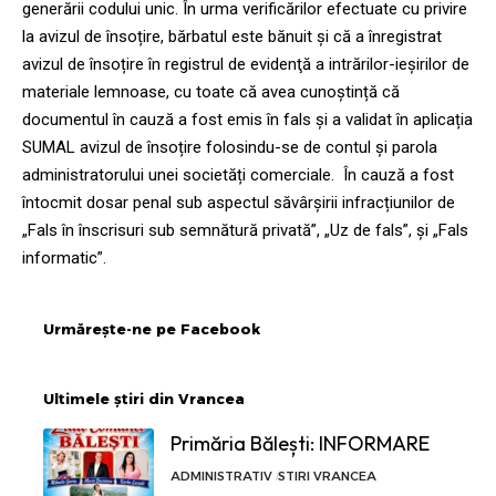
generării codului unic. În urma verificărilor efectuate cu privire
la avizul de însoțire, bărbatul este bănuit și că a înregistrat
avizul de însoțire în registrul de evidenţă a intrărilor-ieşirilor de
materiale lemnoase, cu toate că avea cunoștință că
documentul în cauză a fost emis în fals și a validat în aplicația
SUMAL avizul de însoțire folosindu-se de contul și parola
administratorului unei societăți comerciale. În cauză a fost
întocmit dosar penal sub aspectul săvârșirii infracțiunilor de
„Fals în înscrisuri sub semnătură privată”, „Uz de fals”, și „Fals
informatic”.
Urmărește-ne pe Facebook
Ultimele știri din Vrancea
Primăria Bălești: INFORMARE
ADMINISTRATIV
STIRI VRANCEA