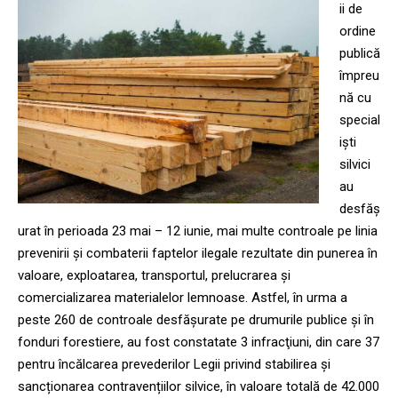
ii de
ordine
publică
împreu
nă cu
special
işti
silvici
au
desfăş
urat în perioada 23 mai – 12 iunie, mai multe controale pe linia
prevenirii şi combaterii faptelor ilegale rezultate din punerea în
valoare, exploatarea, transportul, prelucrarea şi
comercializarea materialelor lemnoase. Astfel, în urma a
peste 260 de controale desfășurate pe drumurile publice și în
fonduri forestiere, au fost constatate 3 infracţiuni, din care 37
pentru încălcarea prevederilor Legii privind stabilirea și
sancționarea contravențiilor silvice, în valoare totală de 42.000