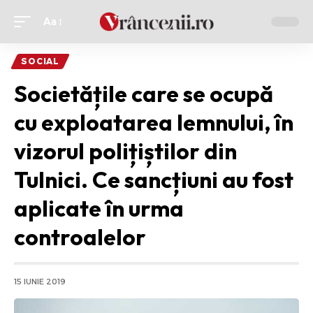
Aa
Ajustor
de
SOCIAL
font
Societățile care se ocupă
cu exploatarea lemnului, în
vizorul polițiștilor din
Tulnici. Ce sancțiuni au fost
aplicate în urma
controalelor
15 IUNIE 2019