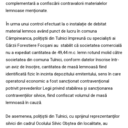
complementară a confiscării contravalorii materialelor
lemnoase menționate.
În urma unui control efectuat la o instalație de debitat
material lemnos având punct de lucru în comuna
Câmpineanca, polițiștii din Tulnici împreună cu specialiști ai
Gărzii Forestiere Focșani au stabilit că societatea comercială
nu a expediat cantitatea de 49,44 m.c. lemn rotund molid către
societatea din comuna Tulnici, conform datelor înscrise într-
un aviz de însoțire, cantitatea de masă lemnoasă fiind
identificată fizic în incinta depozitului emitentului, sens în care
operatorul economic a fost sancționat contravențional
potrivit prevederilor Legii privind stabilirea și sancționarea
contravențiilor silvice, fiind confiscat volumul de masă
lemnoasă în cauză.
De asemenea, polițiștii din Tulnici, cu sprijinul reprezentanţilor
silvici din cadrul Ocolului Silvic Obştea din localitate, au