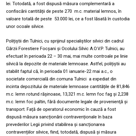
lei. Totodată, a fost dispusă măsura complementară a
confiscării cantității de peste 270 m.c. material lemnos, în
valoare totală de peste 53.000 lei, ce a fost lăsată în custodia
unor ocoale silvice.
Polițiștii din Tulnici, cu sprijinul specialiştilor silvici din cadrul
Gărzii Forestiere Focşani şi Ocolului Silvic A.O.V.P. Tulnici, au
efectuat în perioada 22 – 30 mai, mai multe controale pe linie
silvică la depozite de materiale lemnoase. Astfel, polițiștii au
stabilit faptul că, în perioada 01 ianuarie-22 mai a.c., o
societate comercială din comuna Tulnici a expediat din
incinta depozitului de materiale lemnoase cantitățile de 81,846
m.c. lemn rotund rășinoase, 13,321 m.c. lemn foc fag și 2,238
m.c. lemn foc paltin, fără documente legale de provenienţă şi
transport. Față de operatorul economic în cauză a fost
dispusă măsura sancționării contravenționale în baza
prevederilor Legii privind stabilirea și sancționarea
contravențiilor silvice, fiind, totodată, dispusă și măsura