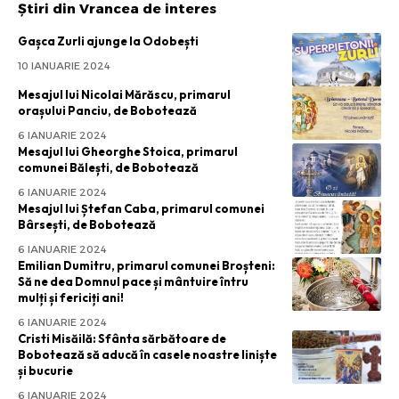
Știri din Vrancea de interes
Gașca Zurli ajunge la Odobești
10 IANUARIE 2024
Mesajul lui Nicolai Mărăscu, primarul
orașului Panciu, de Bobotează
6 IANUARIE 2024
Mesajul lui Gheorghe Stoica, primarul
comunei Bălești, de Bobotează
6 IANUARIE 2024
Mesajul lui Ștefan Caba, primarul comunei
Bârsești, de Bobotează
6 IANUARIE 2024
Emilian Dumitru, primarul comunei Broșteni:
Să ne dea Domnul pace și mântuire întru
mulți și fericiți ani!
6 IANUARIE 2024
Cristi Misăilă: Sfânta sărbătoare de
Bobotează să aducă în casele noastre liniște
și bucurie
6 IANUARIE 2024