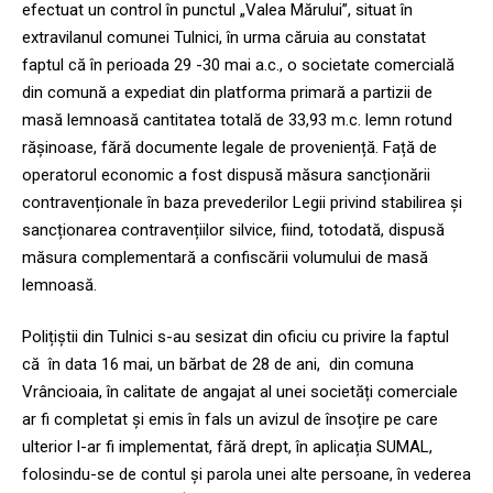
efectuat un control în punctul „Valea Mărului”, situat în
extravilanul comunei Tulnici, în urma căruia au constatat
faptul că în perioada 29 -30 mai a.c., o societate comercială
din comună a expediat din platforma primară a partizii de
masă lemnoasă cantitatea totală de 33,93 m.c. lemn rotund
rășinoase, fără documente legale de proveniență. Față de
operatorul economic a fost dispusă măsura sancționării
contravenționale în baza prevederilor Legii privind stabilirea și
sancționarea contravențiilor silvice, fiind, totodată, dispusă
măsura complementară a confiscării volumului de masă
lemnoasă.
Polițiștii din Tulnici s-au sesizat din oficiu cu privire la faptul
că în data 16 mai, un bărbat de 28 de ani, din comuna
Vrâncioaia, în calitate de angajat al unei societăți comerciale
ar fi completat și emis în fals un avizul de însoțire pe care
ulterior l-ar fi implementat, fără drept, în aplicația SUMAL,
folosindu-se de contul și parola unei alte persoane, în vederea