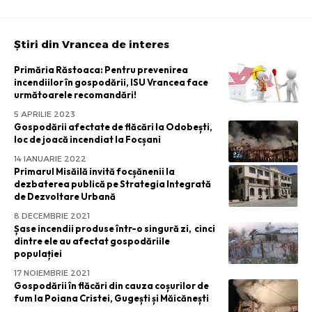
Știri din Vrancea de interes
Primăria Răstoaca: Pentru prevenirea
incendiilor în gospodării, ISU Vrancea face
următoarele recomandări!
5 APRILIE 2023
Gospodării afectate de flăcări la Odobești,
loc de joacă incendiat la Focșani
14 IANUARIE 2022
Primarul Misăilă invită focșănenii la
dezbaterea publică pe Strategia Integrată
de Dezvoltare Urbană
8 DECEMBRIE 2021
Șase incendii produse într-o singură zi, cinci
dintre ele au afectat gospodăriile
populației
17 NOIEMBRIE 2021
Gospodării în flăcări din cauza coșurilor de
fum la Poiana Cristei, Gugești și Măicănești