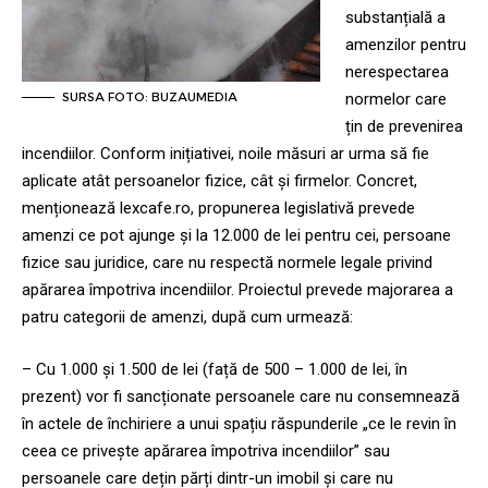
substanțială a
amenzilor pentru
nerespectarea
SURSA FOTO: BUZAUMEDIA
normelor care
țin de prevenirea
incendiilor. Conform inițiativei, noile măsuri ar urma să fie
aplicate atât persoanelor fizice, cât și firmelor. Concret,
menționează lexcafe.ro, propunerea legislativă prevede
amenzi ce pot ajunge și la 12.000 de lei pentru cei, persoane
fizice sau juridice, care nu respectă normele legale privind
apărarea împotriva incendiilor. Proiectul prevede majorarea a
patru categorii de amenzi, după cum urmează:
– Cu 1.000 și 1.500 de lei (față de 500 – 1.000 de lei, în
prezent) vor fi sancționate persoanele care nu consemnează
în actele de închiriere a unui spațiu răspunderile „ce le revin în
ceea ce privește apărarea împotriva incendiilor” sau
persoanele care dețin părți dintr-un imobil și care nu