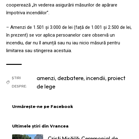
cooperează „în vederea asigurării măsurilor de apărare
împotriva incendiilor”.
– Amenzi de 1.501 și 3.000 de lei (față de 1.001 și 2.500 de lei,
în prezent) se vor aplica persoanelor care observă un
incendiu, dar nu îl anunță sau nu iau nicio măsură pentru
limitarea sau stingerea acestuia.
amenzi
,
dezbatere
,
incendii
,
proiect
ȘTIRI
de lege
DESPRE:
Urmărește-ne pe Facebook
Ultimele știri din Vrancea
Cristi Misăilă: Ceremonial de