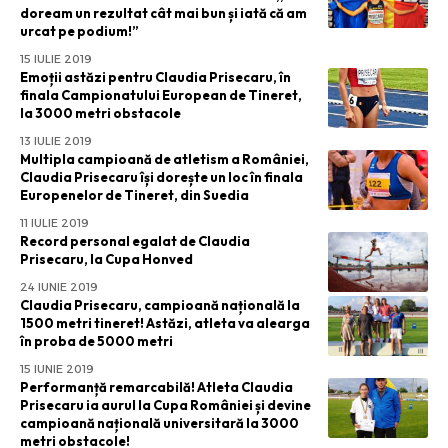
doream un rezultat cât mai bun și iată că am
urcat pe podium!”
15 IULIE 2019
Emoții astăzi pentru Claudia Prisecaru, în
finala Campionatului European de Tineret,
la 3000 metri obstacole
13 IULIE 2019
Multipla campioană de atletism a României,
Claudia Prisecaru își dorește un loc în finala
Europenelor de Tineret, din Suedia
11 IULIE 2019
Record personal egalat de Claudia
Prisecaru, la Cupa Honved
24 IUNIE 2019
Claudia Prisecaru, campioană națională la
1500 metri tineret! Astăzi, atleta va alearga
în proba de 5000 metri
15 IUNIE 2019
Performanță remarcabilă! Atleta Claudia
Prisecaru ia aurul la Cupa României și devine
campioană națională universitară la 3000
metri obstacole!