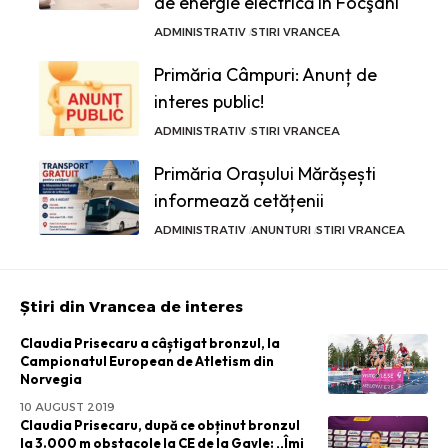
de energie electrică în Focşani
ADMINISTRATIV
STIRI VRANCEA
Primăria Câmpuri: Anunț de
interes public!
ADMINISTRATIV
STIRI VRANCEA
Primăria Orașului Mărășești
informează cetățenii
ADMINISTRATIV
ANUNTURI
STIRI VRANCEA
Știri din Vrancea de interes
Claudia Prisecaru a câștigat bronzul, la
Campionatul European de Atletism din
Norvegia
10 AUGUST 2019
Claudia Prisecaru, după ce obținut bronzul
la 3.000 m obstacole la CE de la Gavle: ,,Îmi