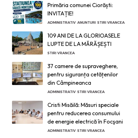
Primăria comunei Ciorăști:
INVITAȚIE!
ADMINISTRATIV
ANUNTURI
STIRI VRANCEA
109 ANI DE LA GLORIOASELE
LUPTE DE LA MĂRĂȘEȘTI
STIRI VRANCEA
37 camere de supraveghere,
pentru siguranța cetățenilor
din Câmpineanca
ADMINISTRATIV
STIRI VRANCEA
Cristi Misăilă: Măsuri speciale
pentru reducerea consumului
de energie electrică în Focşani
ADMINISTRATIV
STIRI VRANCEA