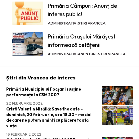
Primăria Câmpuri: Anunț de
interes public!
ADMINISTRATIV
STIRI VRANCEA
Primăria Orașului Mărășești
informează cetățenii
ADMINISTRATIV
ANUNTURI
STIRI VRANCEA
Știri din Vrancea de interes
Primăria Municipiului Focșani susține
performanța la CSM 2007
22 FEBRUARIE 2022
Cristi Valentin Misăilă: Save the date –
duminică, 20 februarie, ora 18.30 – meciul
de care ne putem aminti cu plăcere toată
viața
16 FEBRUARIE 2022