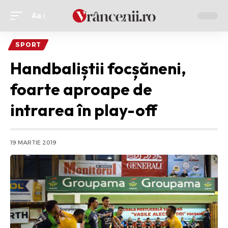
Aa
Ajustor
de
SPORT
font
Handbaliștii focșăneni,
foarte aproape de
intrarea în play-off
19 MARTIE 2019