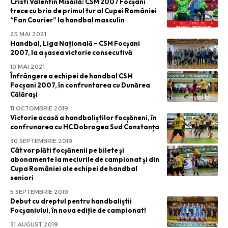
Cristi Valentin Misăilă: CSM 2007 Focșani
trece cu brio de primul tur al Cupei României
“Fan Courier” la handbal masculin
25 MAI 2021
Handbal, Liga Națională – CSM Focșani
2007, la a șasea victorie consecutivă
10 MAI 2021
Înfrângere a echipei de handbal CSM
Focșani 2007, în confruntarea cu Dunărea
Călărași
11 OCTOMBRIE 2019
Victorie acasă a handbaliștilor focșăneni, în
confrunarea cu HC Dobrogea Sud Constanța
30 SEPTEMBRIE 2019
Cât vor plăti focșănenii pe bilete și
abonamente la meciurile de campionat și din
Cupa României ale echipei de handbal
seniori
5 SEPTEMBRIE 2019
Debut cu dreptul pentru handbaliștii
Focșaniului, în noua ediție de campionat!
31 AUGUST 2019