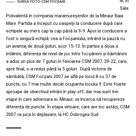
ie, în
SURSA FOTO:CSM FOCȘANI
Sala
Polivalentă în compania maramureșenilor de la Minaur Baia
Mare. Partida a început cu oaspeții la conducere după care
echipele au mers cap la cap până la 9-9. Apoi la conducere a
fost o singură echipă: cea a Focșaniului, intrând la pauză cu
un avantaj de două goluri, scor 15-13. În partea a doua a
întâlnirii, diferența de nivel de joc între focșăneni și băimăreni
a adus un plus de 7 goluri în favoarea CSM 2007, 29-22, care,
spre final, s-a redus până la 5 goluri. După victoria de
sâmbătă, CSM Focșani 2007 se află pe locul 8 cu 37 de
puncte, cu 7 mai multe decât ocupanta locului 9. Este foarte
aproape de obiectivul intrării în play-off, dar mai sunt trei
etape în care adversara ei, Minaur, va încerca să recupereze
diferența de puncte. În etapa viitoare, care are loc astăzi, CSM
2007 va juca în deplasare, la HC Dobrogea Sud.