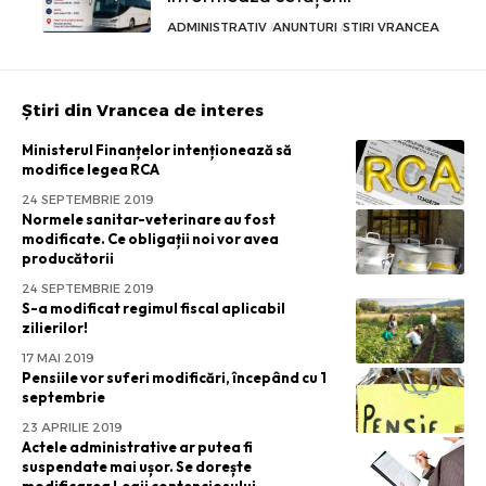
ADMINISTRATIV
ANUNTURI
STIRI VRANCEA
Știri din Vrancea de interes
Ministerul Finanțelor intenționează să
modifice legea RCA
24 SEPTEMBRIE 2019
Normele sanitar-veterinare au fost
modificate. Ce obligații noi vor avea
producătorii
24 SEPTEMBRIE 2019
S-a modificat regimul fiscal aplicabil
zilierilor!
17 MAI 2019
Pensiile vor suferi modificări, începând cu 1
septembrie
23 APRILIE 2019
Actele administrative ar putea fi
suspendate mai ușor. Se dorește
modificarea Legii contenciosului