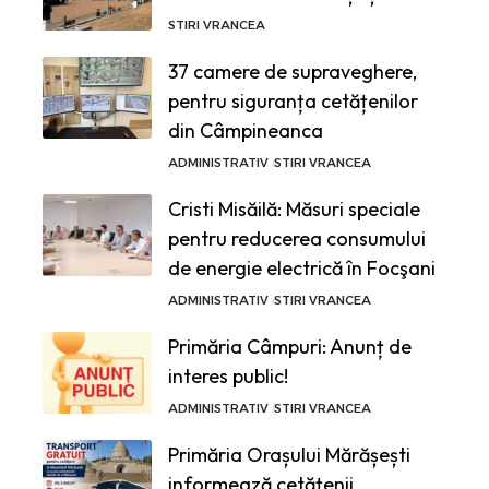
STIRI VRANCEA
37 camere de supraveghere,
pentru siguranța cetățenilor
din Câmpineanca
ADMINISTRATIV
STIRI VRANCEA
Cristi Misăilă: Măsuri speciale
pentru reducerea consumului
de energie electrică în Focşani
ADMINISTRATIV
STIRI VRANCEA
Primăria Câmpuri: Anunț de
interes public!
ADMINISTRATIV
STIRI VRANCEA
Primăria Orașului Mărășești
informează cetățenii