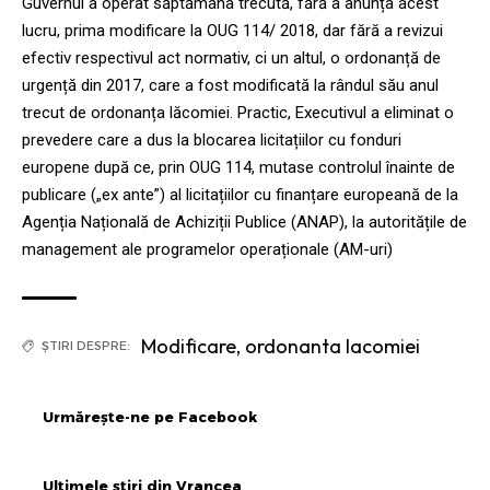
Guvernul a operat săptămâna trecută, fără a anunța acest
lucru, prima modificare la OUG 114/ 2018, dar fără a revizui
efectiv respectivul act normativ, ci un altul, o ordonanță de
urgență din 2017, care a fost modificată la rândul său anul
trecut de ordonanța lăcomiei. Practic, Executivul a eliminat o
prevedere care a dus la blocarea licitațiilor cu fonduri
europene după ce, prin OUG 114, mutase controlul înainte de
publicare („ex ante”) al licitațiilor cu finanțare europeană de la
Agenția Națională de Achiziții Publice (ANAP), la autoritățile de
management ale programelor operaționale (AM-uri)
Modificare
,
ordonanta lacomiei
ȘTIRI DESPRE:
Urmărește-ne pe Facebook
Ultimele știri din Vrancea