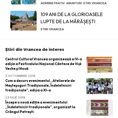
ADMINISTRATIV
ANUNTURI
STIRI VRANCEA
109 ANI DE LA GLORIOASELE
LUPTE DE LA MĂRĂȘEȘTI
STIRI VRANCEA
Știri din Vrancea de interes
Centrul Cultural Vrancea organizează a IV-a
ediţie a Festivalului Naţional Cântece de Viţă
Veche şi Nouă
2 OCTOMBRIE 2019
Cum a decurs evenimentul ,,Atelierele de
Meşteşuguri Tradiţionale, Îndeletniciri
tradiţionale”, ediţia a XI-a
23 IULIE 2019
Începe o nouă ediție a evenimentului
,,Îndeletniciri tradiţionale”, organizat la
Crângul Petreşti