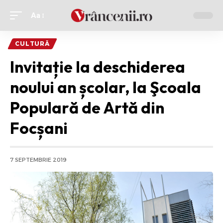
Aa
Ajustor
de
CULTURĂ
font
Invitație la deschiderea
noului an școlar, la Şcoala
Populară de Artă din
Focșani
7 SEPTEMBRIE 2019