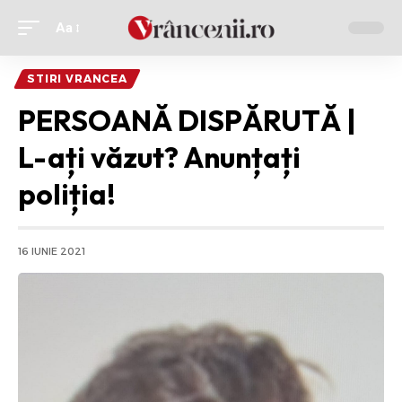
Aa
Ajustor
de
STIRI VRANCEA
font
PERSOANĂ DISPĂRUTĂ |
L-ați văzut? Anunțați
poliția!
16 IUNIE 2021