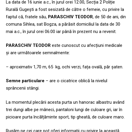
La data de 16 iunie a.c., în jurul orei 12.00, Secția 2 Poliție
Rurală Gugești a fost sesizată de către o femeie, cu privire la
faptul că, fratele său,
PARASCHIV TEODOR
, de 50 de ani, din
comuna Sihlea, sat Bogza, a părăsit domiciliul la data de 30
mai a.c., în jurul orei 06:00 iar până în prezent nu a revenit.
PARASCHIV TEODOR
este cunoscut cu afecțiuni medicale
și are următoarele semnalmente:
– aproximativ 1,70 m, 65 kg, ochi verzi, fața ovală, păr șaten.
Semne particulare
– are o cicatrice oblică la nivelul
sprâncenii stângi.
La momentul plecării acesta purta un hanorac albastru având
trei dungi albe pe mâneci, pantaloni lungi de culoare gri, iar în
picioare purta încălțăminte sport, tip gheată, de culoare maro.
Rugăm pe cei care pot oferi informații cu privire la această