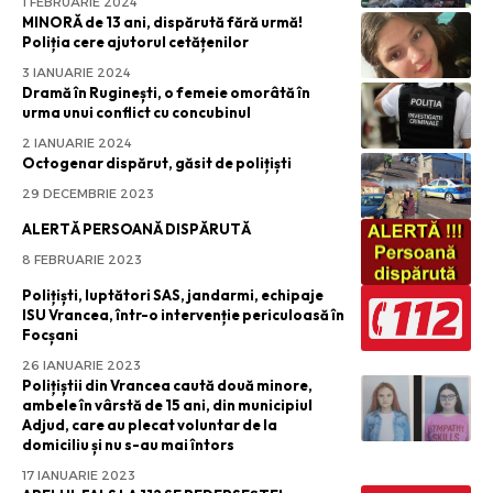
1 FEBRUARIE 2024
MINORĂ de 13 ani, dispărută fără urmă!
Poliția cere ajutorul cetățenilor
3 IANUARIE 2024
Dramă în Ruginești, o femeie omorâtă în
urma unui conflict cu concubinul
2 IANUARIE 2024
Octogenar dispărut, găsit de polițiști
29 DECEMBRIE 2023
ALERTĂ PERSOANĂ DISPĂRUTĂ
8 FEBRUARIE 2023
Polițiști, luptători SAS, jandarmi, echipaje
ISU Vrancea, într-o intervenție periculoasă în
Focșani
26 IANUARIE 2023
Polițiștii din Vrancea caută două minore,
ambele în vârstă de 15 ani, din municipiul
Adjud, care au plecat voluntar de la
domiciliu și nu s-au mai întors
17 IANUARIE 2023