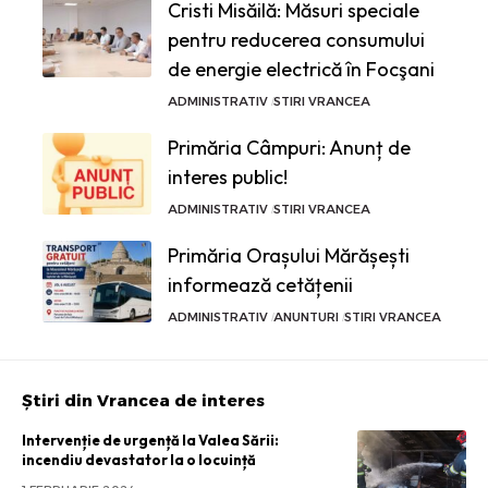
Cristi Misăilă: Măsuri speciale
pentru reducerea consumului
de energie electrică în Focşani
ADMINISTRATIV
STIRI VRANCEA
Primăria Câmpuri: Anunț de
interes public!
ADMINISTRATIV
STIRI VRANCEA
Primăria Orașului Mărășești
informează cetățenii
ADMINISTRATIV
ANUNTURI
STIRI VRANCEA
Știri din Vrancea de interes
Intervenție de urgență la Valea Sării:
incendiu devastator la o locuință