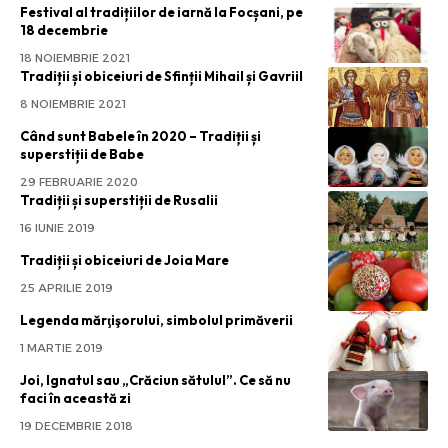
Festival al tradițiilor de iarnă la Focșani, pe
18 decembrie
18 NOIEMBRIE 2021
Tradiții și obiceiuri de Sfinții Mihail și Gavriil
8 NOIEMBRIE 2021
Când sunt Babele în 2020 – Tradiții și
superstiții de Babe
29 FEBRUARIE 2020
Tradiții și superstiții de Rusalii
16 IUNIE 2019
Tradiții și obiceiuri de Joia Mare
25 APRILIE 2019
Legenda mărţişorului, simbolul primăverii
1 MARTIE 2019
Joi, Ignatul sau „Crăciun sătulul”. Ce să nu
faci în această zi
19 DECEMBRIE 2018