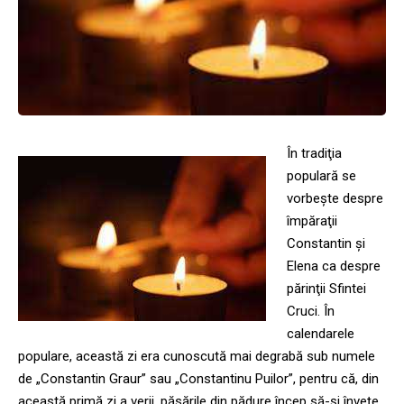
În tradiţia
populară se
vorbeşte despre
împăraţii
Constantin şi
Elena ca despre
părinţii Sfintei
Cruci. În
calendarele
populare, această zi era cunoscută mai degrabă sub numele
de „Constantin Graur” sau „Constantinu Puilor”, pentru că, din
această primă zi a verii, păsările din pădure încep să-şi înveţe