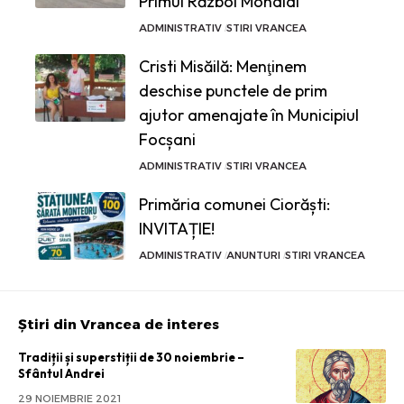
Primul Război Mondial
ADMINISTRATIV
STIRI VRANCEA
Cristi Misăilă: Menţinem
deschise punctele de prim
ajutor amenajate în Municipiul
Focșani
ADMINISTRATIV
STIRI VRANCEA
Primăria comunei Ciorăști:
INVITAȚIE!
ADMINISTRATIV
ANUNTURI
STIRI VRANCEA
Știri din Vrancea de interes
Tradiții și superstiții de 30 noiembrie –
Sfântul Andrei
29 NOIEMBRIE 2021