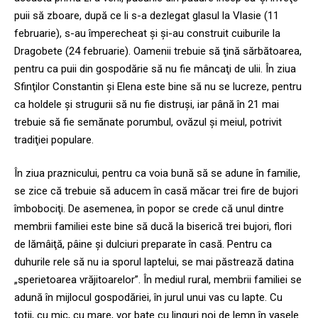
puii să zboare, după ce li s-a dezlegat glasul la Vlasie (11
februarie), s-au împerecheat şi şi-au construit cuiburile la
Dragobete (24 februarie). Oamenii trebuie să ţină sărbătoarea,
pentru ca puii din gospodărie să nu fie mâncaţi de ulii. În ziua
Sfinţilor Constantin şi Elena este bine să nu se lucreze, pentru
ca holdele şi strugurii să nu fie distruşi, iar până în 21 mai
trebuie să fie semănate porumbul, ovăzul şi meiul, potrivit
tradiţiei populare.
În ziua praznicului, pentru ca voia bună să se adune în familie,
se zice că trebuie să aducem în casă măcar trei fire de bujori
îmbobociţi. De asemenea, în popor se crede că unul dintre
membrii familiei este bine să ducă la biserică trei bujori, flori
de lămâiţă, pâine şi dulciuri preparate în casă. Pentru ca
duhurile rele să nu ia sporul laptelui, se mai păstrează datina
„sperietoarea vrăjitoarelor”. În mediul rural, membrii familiei se
adună în mijlocul gospodăriei, în jurul unui vas cu lapte. Cu
toţii, cu mic, cu mare, vor bate cu linguri noi de lemn în vasele