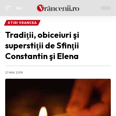
Aa
Ajustor
de
STIRI VRANCEA
font
Tradiţii, obiceiuri şi
superstiţii de Sfinţii
Constantin şi Elena
21 MAI 2019