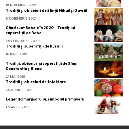
18 NOIEMBRIE 2021
Tradiții și obiceiuri de Sfinții Mihail și Gavriil
8 NOIEMBRIE 2021
Când sunt Babele în 2020 – Tradiții și
superstiții de Babe
29 FEBRUARIE 2020
Tradiții și superstiții de Rusalii
16 IUNIE 2019
Tradiţii, obiceiuri şi superstiţii de Sfinţii
Constantin şi Elena
21 MAI 2019
Tradiții și obiceiuri de Joia Mare
25 APRILIE 2019
Legenda mărţişorului, simbolul primăverii
1 MARTIE 2019