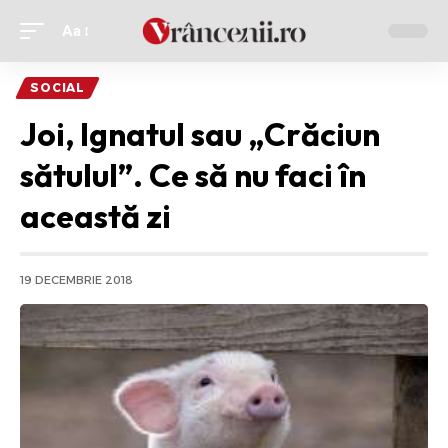
Aa
Ajustor
de
SOCIAL
font
Joi, Ignatul sau „Crăciun
sătulul”. Ce să nu faci în
această zi
19 DECEMBRIE 2018