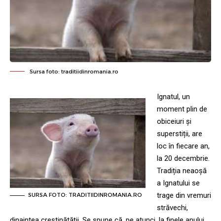
Sursa foto: traditiidinromania.ro
Ignatul, un
moment plin de
obiceiuri și
superstiții, are
loc în fiecare an,
la 20 decembrie.
Tradiția neaoșă
a Ignatului se
trage din vremuri
SURSA FOTO: TRADITIIDINROMANIA.RO
străvechi,
dinaintea creștinătății. Se spune că, pe atunci, la finele anului,