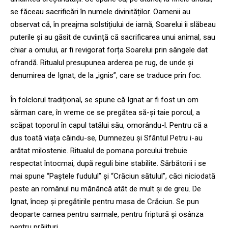
se făceau sacrificări în numele divinităților. Oamenii au
observat că, în preajma solstițiului de iarnă, Soarelui îi slăbeau
puterile și au găsit de cuviință că sacrificarea unui animal, sau
chiar a omului, ar fi revigorat forța Soarelui prin sângele dat
ofrandă. Ritualul presupunea arderea pe rug, de unde și
denumirea de Ignat, de la „ignis”, care se traduce prin foc.
În folclorul tradițional, se spune că Ignat ar fi fost un om
sărman care, în vreme ce se pregătea să-și taie porcul, a
scăpat toporul în capul tatălui său, omorându-l. Pentru că a
dus toată viața căindu-se, Dumnezeu și Sfântul Petru i-au
arătat milostenie. Ritualul de pomana porcului trebuie
respectat întocmai, după reguli bine stabilite. Sărbătorii i se
mai spune “Paştele fudulul” şi “Crăciun sătulul”, căci niciodată
peste an românul nu mănâncă atât de mult şi de greu. De
Ignat, încep și pregătirile pentru masa de Crăciun. Se pun
deoparte carnea pentru sarmale, pentru friptură și osânza
pentru prăjituri.