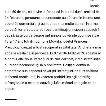
un
localni
c de 60 de ani, cu privire la faptul că în cursul după-amiezii de
14 februarie, persoane necunoscute au pătruns în incinta unei
societăți comerciale și au sustras mai multe bunuri. În urma
cercetărilor efectuate au fost identificați principalii suspecți în
cauză. Este vorba despre opt minori, cu vârste cuprinse între
13 și 17 ani, toți din comuna Movilița, județul Vrancea.
Prejudiciul cauzat a fost recuperat în totalitate. Ancheta a mai
scos la iveală că în perioada 12.07.2018-14.02.2019, aceștia ar
fi comis alte două infracțiuni de furt calificat, înregistrate inițial
cu autori necunoscuți, la o societate. Polițiștii continuă
cercetările sub aspectul săvârșirii infracțiunii de furt calificat
în formă continuată, în vederea probării întregii activități
infracționale a celor în cauză și luării măsurilor legale ce se
impun.