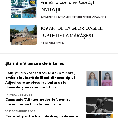
Primăria comunei Ciorăști:
INVITAȚIE!
ADMINISTRATIV
ANUNTURI
STIRI VRANCEA
109 ANI DE LA GLORIOASELE
LUPTE DE LA MĂRĂȘEȘTI
STIRI VRANCEA
Știri din Vrancea de interes
Polițiștii din Vrancea caută două minore,
ambele în vârstă de 15 ani, din municipiul
Adjud, care au plecat voluntar de la
domiciliu și nu s-au mai întors
17 IANUARIE 2023
Campania ”Atingeri nedorite”, pentru
prevenirea victimizării minorilor
10 DECEMBRIE 2021
Cercetați pentru trafic de droguri de mare