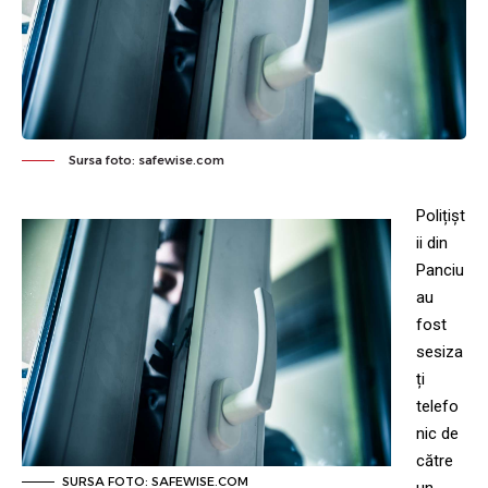
Sursa foto: safewise.com
Polițișt
ii din
Panciu
au
fost
sesiza
ți
telefo
nic de
către
SURSA FOTO: SAFEWISE.COM