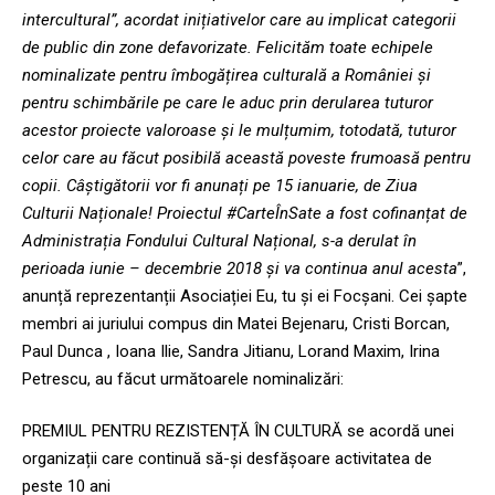
intercultural”, acordat inițiativelor care au implicat categorii
de public din zone defavorizate. Felicităm toate echipele
nominalizate pentru îmbogățirea culturală a României și
pentru schimbările pe care le aduc prin derularea tuturor
acestor proiecte valoroase și le mulțumim, totodată, tuturor
celor care au făcut posibilă această poveste frumoasă pentru
copii. Câștigătorii vor fi anunați pe 15 ianuarie, de Ziua
Culturii Naționale! Proiectul #CarteÎnSate a fost cofinanțat de
Administrația Fondului Cultural Național, s-a derulat în
perioada iunie – decembrie 2018 și va continua anul acesta
”,
anunță reprezentanții Asociației Eu, tu și ei Focșani. Cei șapte
membri ai juriului compus din Matei Bejenaru, Cristi Borcan,
Paul Dunca , Ioana Ilie, Sandra Jitianu, Lorand Maxim, Irina
Petrescu, au făcut următoarele nominalizări:
PREMIUL PENTRU REZISTENȚĂ ÎN CULTURĂ se acordă unei
organizații care continuă să-și desfășoare activitatea de
peste 10 ani