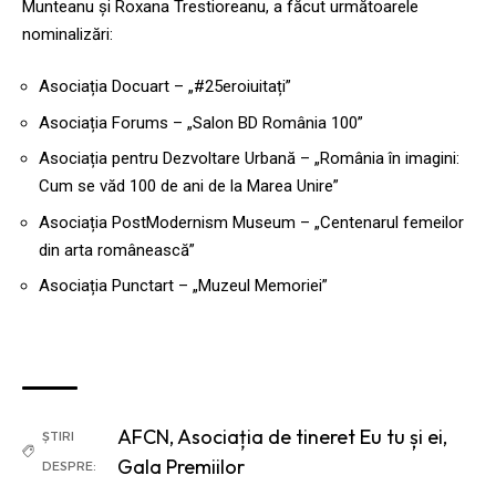
Munteanu și Roxana Trestioreanu, a făcut următoarele
nominalizări:
Asociația Docuart – „#25eroiuitați”
Asociația Forums – „Salon BD România 100”
Asociația pentru Dezvoltare Urbană – „România în imagini:
Cum se văd 100 de ani de la Marea Unire”
Asociația PostModernism Museum – „Centenarul femeilor
din arta românească”
Asociația Punctart – „Muzeul Memoriei”
AFCN
,
Asociația de tineret Eu tu și ei
,
ȘTIRI
Gala Premiilor
DESPRE: