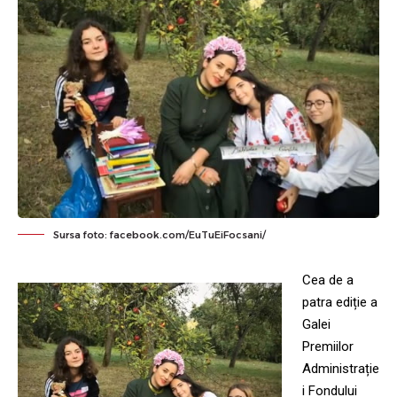
Sursa foto: facebook.com/EuTuEiFocsani/
Cea de a
patra ediție a
Galei
Premiilor
Administrație
i Fondului