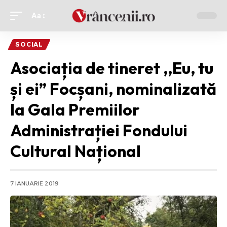
Aa
Ajustor
de
SOCIAL
font
Asociația de tineret ,,Eu, tu
și ei” Focșani, nominalizată
la Gala Premiilor
Administrației Fondului
Cultural Național
7 IANUARIE 2019