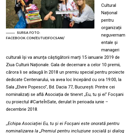
Cultural
Național
pentru
organizații
SURSA FOTO:
neguvernam
FACEBOOK.COM/EUTUEIFOCSANI/
entale și
manageri
culturali își va anunța câștigătorii marți 15 ianuarie 2019 de
Ziua Culturii Naționale. Gala de decernare a celor 10 premii,
cărora li se adaugă în 2018 un premiu special pentru proiecte
dedicate Centenarului, va avea loc începând cu ora 19:00, la
Sala „Elvire Popesco”, Bd. Dacia 77, București. Printre cei
nominalizați se află Asociația de tineret ,,Eu, tu și ei” Focșani
cu proiectul #CarteÎnSate, derulat în perioada iunie –
decembrie 2018.
,,
Echipa Asociației Eu, tu și ei Focșani este onorată pentru
nominalizarea la „Premiul pentru incluziune socială și dialog