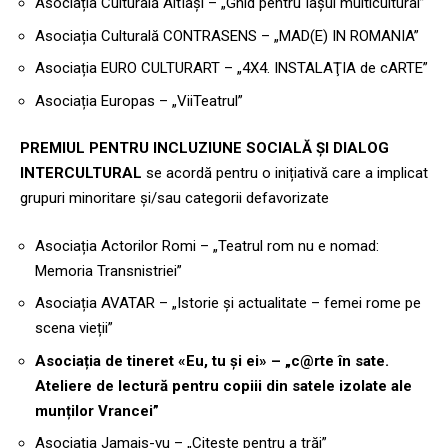
Asociația Culturală AltIași – „Ghid pentru Iașul multicultural”
Asociația Culturală CONTRASENS – „MAD(E) IN ROMANIA”
Asociația EURO CULTURART – „4X4. INSTALAŢIA de cARTE”
Asociația Europas – „ViiTeatrul”
PREMIUL PENTRU INCLUZIUNE SOCIALĂ ȘI DIALOG
INTERCULTURAL
se acordă pentru o inițiativă care a implicat
grupuri minoritare și/sau categorii defavorizate
Asociația Actorilor Romi – „Teatrul rom nu e nomad:
Memoria Transnistriei”
Asociația AVATAR – „Istorie și actualitate – femei rome pe
scena vieții”
Asociația de tineret «Eu, tu și ei» – „c@rte în sate.
Ateliere de lectură pentru copiii din satele izolate ale
munților Vrancei”
Asociația Jamais-vu – „Citește pentru a trăi”