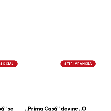
SOCIAL
STIRI VRANCEA
ă” se
„Prima Casă” devine „O