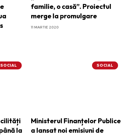
de
familie, o casă”. Proiectul
ua
merge la promulgare
s
11 MARTIE 2020
SOCIAL
SOCIAL
cilități
Ministerul Finanțelor Publice
 până la
a lansat noi emisiuni de