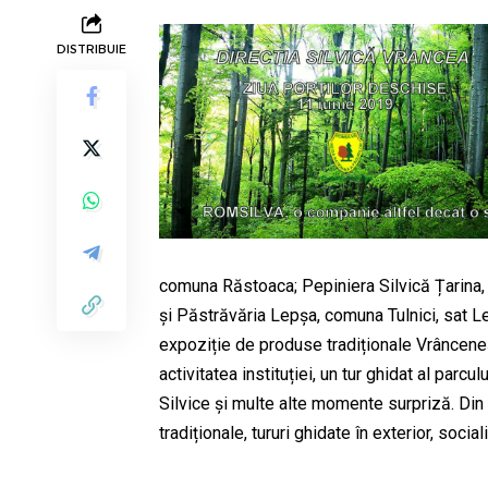
DISTRIBUIE
comuna Răstoaca; Pepiniera Silvică Țarina
și Păstrăvăria Lepșa, comuna Tulnici, sat Lep
expoziție de produse tradiționale Vrâncenești
activitatea instituției, un tur ghidat al parcul
Silvice și multe alte momente surpriză. Din
tradiționale, tururi ghidate în exterior, social