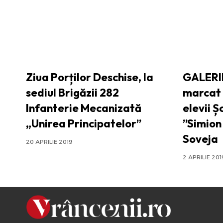
Ziua Porților Deschise, la
GALERI
sediul Brigăzii 282
marcat 
Infanterie Mecanizată
elevii Ș
„Unirea Principatelor”
”Simion
Soveja
20 APRILIE 2019
2 APRILIE 201