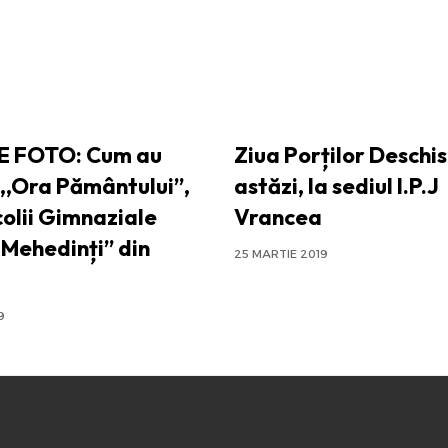
E FOTO: Cum au
Ziua Porților Deschis
,,Ora Pământului”,
astăzi, la sediul I.P.J
colii Gimnaziale
Vrancea
 Mehedinți” din
25 MARTIE 2019
9