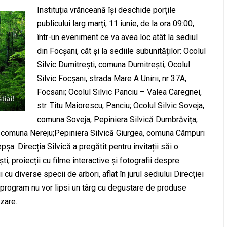
Instituția vrânceană își deschide porțile
publicului larg marți, 11 iunie, de la ora 09:00,
într-un eveniment ce va avea loc atât la sediul
din Focșani, cât și la sediile subunităților: Ocolul
Silvic Dumitrești, comuna Dumitrești; Ocolul
Silvic Focșani, strada Mare A Unirii, nr 37A,
Focsani; Ocolul Silvic Panciu – Valea Caregnei,
str. Titu Maiorescu, Panciu; Ocolul Silvic Soveja,
comuna Soveja; Pepiniera Silvică Dumbrăvița,
, comuna Nereju;Pepiniera Silvică Giurgea, comuna Câmpuri
șa. Direcția Silvică a pregătit pentru invitații săi o
, proiecții cu filme interactive și fotografii despre
ui cu diverse specii de arbori, aflat în jurul sediului Direcției
 program nu vor lipsi un târg cu degustare de produse
izare.