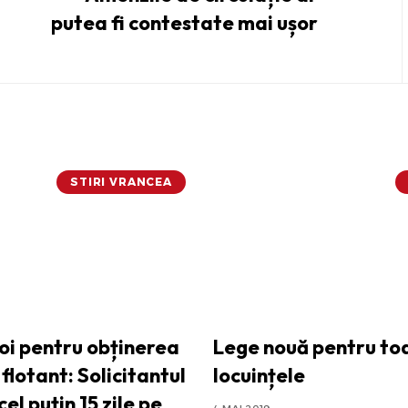
putea fi contestate mai ușor
STIRI VRANCEA
noi pentru obținerea
Lege nouă pentru to
 flotant: Solicitantul
locuințele
cel puțin 15 zile pe