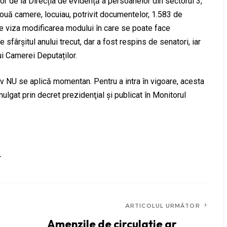
lor de la Direcția de evidență a persoanelor din sectorul 3,
două camere, locuiau, potrivit documentelor, 1.583 de
e viza modificarea modului în care se poate face
 sfârșitul anului trecut, dar a fost respins de senatori, iar
ui Camerei Deputaților.
iv NU se aplică momentan. Pentru a intra în vigoare, acesta
lgat prin decret prezidenţial şi publicat în Monitorul
t
ARTICOLUL URMĂTOR
Amenzile de circulație ar