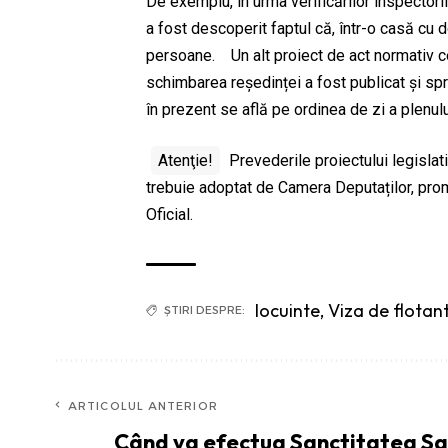
De exemplu, în urma verificărilor inspectori
a fost descoperit faptul că, într-o casă cu 
persoane. Un alt proiect de act normativ c
schimbarea reședinței a fost publicat și spre
în prezent se află pe ordinea de zi a plenul
Atenţie!
Prevederile proiectului legislat
trebuie adoptat de Camera Deputaților, promu
Oficial.
locuinte
,
Viza de flotan
ȘTIRI DESPRE:
ARTICOLUL ANTERIOR
Când va efectua Sanctitatea Sa