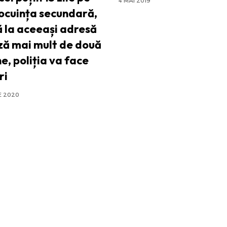
4 MAI 2019
locuința secundară,
ă la aceeași adresă
ză mai mult de două
e, poliția va face
ri
E 2020