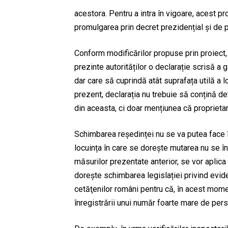
acestora. Pentru a intra în vigoare, acest p
promulgarea prin decret prezidențial și de p
Conform modificărilor propuse prin proiect,
prezinte autorităților o declarație scrisă a g
dar care să cuprindă atât suprafața utilă a l
prezent, declarația nu trebuie să conțină d
din aceasta, ci doar mențiunea că proprietar
Schimbarea reședinței nu se va putea face î
locuința în care se dorește mutarea nu se î
măsurilor prezentate anterior, se vor aplica
dorește schimbarea legislației privind eviden
cetăţenilor români pentru că, în acest mome
înregistrării unui număr foarte mare de per