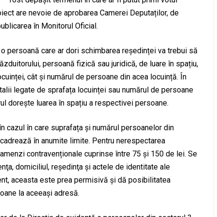
roiect are nevoie de aprobarea Camerei Deputaților, de
ublicarea în Monitorul Oficial.
 o persoană care ar dori schimbarea reședinței va trebui să
ăzduitorului, persoană fizică sau juridică, de luare în spațiu,
ocuinței, cât și numărul de persoane din acea locuință. În
etalii legate de sprafața locuinței sau numărul de persoane
ul dorește luarea în spațiu a respectivei persoane.
n cazul în care suprafața și numărul persoanelor din
ncadrează în anumite limite. Pentru nerespectarea
 amenzi contravenționale cuprinse între 75 și 150 de lei. Se
ţa, domiciliul, reşedinţa şi actele de identitate ale
nt, aceasta este prea permisivă și dă posibilitatea
soane la aceeași adresă.