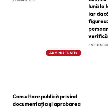
29 APRILIE 2021
lună la 
iar dac
figurea
persoan
verifică
8 SEPTEMBRI
ADMINISTRATIV
Consultare publică privind
documentația și aprobarea