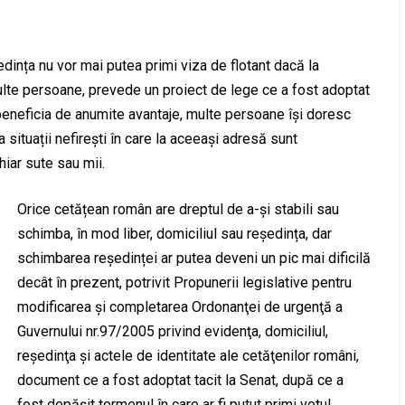
ința nu vor mai putea primi viza de flotant dacă la
ulte persoane, prevede un proiect de lege ce a fost adoptat
u a beneficia de anumite avantaje, multe persoane își doresc
 situații nefirești în care la aceeași adresă sunt
hiar sute sau mii.
Orice cetățean român are dreptul de a-și stabili sau
schimba, în mod liber, domiciliul sau reședința, dar
schimbarea reședinței ar putea deveni un pic mai dificilă
decât în prezent, potrivit Propunerii legislative pentru
modificarea şi completarea Ordonanţei de urgenţă a
Guvernului nr.97/2005 privind evidenţa, domiciliul,
reşedinţa şi actele de identitate ale cetăţenilor români,
document ce a fost adoptat tacit la Senat, după ce a
fost depășit termenul în care ar fi putut primi votul