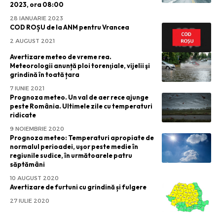
2023, ora 08:00
28 IANUARIE 2023
COD ROȘU de la ANM pentru Vrancea
2 AUGUST 2021
Avertizare meteo de vreme rea.
Meteorologii anunță ploi torenţiale, vijelii şi
grindină în toată țara
7 IUNIE 2021
Prognoza meteo. Un val de aer rece ajunge
peste România. Ultimele zile cu temperaturi
ridicate
9 NOIEMBRIE 2020
Prognoza meteo: Temperaturi apropiate de
normalul perioadei, uşor peste medie în
regiunile sudice, în următoarele patru
săptămâni
10 AUGUST 2020
Avertizare de furtuni cu grindină și fulgere
27 IULIE 2020