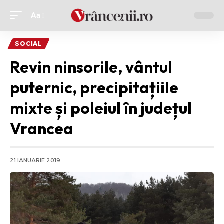
Aa
Ajustor
de
SOCIAL
font
Revin ninsorile, vântul
puternic, precipitațiile
mixte și poleiul în județul
Vrancea
21 IANUARIE 2019