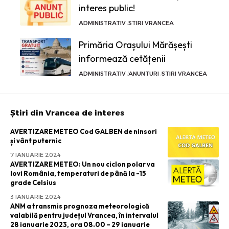
interes public!
ADMINISTRATIV
STIRI VRANCEA
Primăria Orașului Mărășești
informează cetățenii
ADMINISTRATIV
ANUNTURI
STIRI VRANCEA
Știri din Vrancea de interes
AVERTIZARE METEO
Cod GALBEN de ninsori
și vânt puternic
7 IANUARIE 2024
AVERTIZARE METEO: Un nou ciclon polar va
lovi România, temperaturi de până la -15
grade Celsius
3 IANUARIE 2024
ANM a transmis prognoza meteorologică
valabilă pentru județul Vrancea, în intervalul
28 ianuarie 2023, ora 08.00 – 29 ianuarie