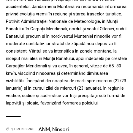
accidentelor, Jandarmeria Montană vă recomandă informarea
privind evoluția vremii în regiune şi starea traseelor turistice.
Potrivit Administrației Naționale de Meteorologie, în Munții
Banatului, în Carpații Meridionali, nordul și vestul Olteniei, sudul
Banatului, precum și în nord-vestul Munteniei ninsorile vor fi
moderate cantitativ, iar stratul de zăpadă nou depus va fi
consistent. Vântul se va intensifica în zonele montane, la
început mai ales în Munții Banatului, apoi îndeosebi pe crestele
Carpaților Meridionali și va avea, în general, viteze de 65…80
km/h, viscolind ninsoarea și determinând diminuarea
vizibilității. Începând din noaptea de marți spre miercuri (22/23
ianuarie) și în cursul zilei de miercuri (23 ianuarie), în regiunile
vestice, sudice și sud-estice vor fi și precipitații sub formă de
lapoviță și ploaie, favorizând formarea poleiului.
ANM
,
Ninsori
ȘTIRI DESPRE: