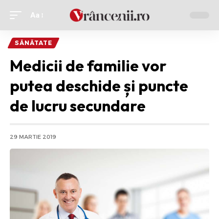
Aa
Ajustor
de
SĂNĂTATE
font
Medicii de familie vor
putea deschide și puncte
de lucru secundare
29 MARTIE 2019