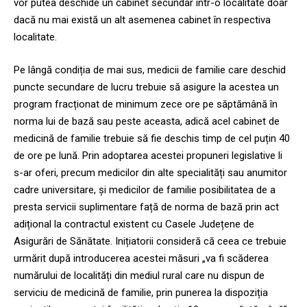
vor putea deschide un cabinet secundar într-o localitate doar
dacă nu mai există un alt asemenea cabinet în respectiva
localitate.
Pe lângă condiția de mai sus, medicii de familie care deschid
puncte secundare de lucru trebuie să asigure la acestea un
program fracționat de minimum zece ore pe săptămână în
norma lui de bază sau peste aceasta, adică acel cabinet de
medicină de familie trebuie să fie deschis timp de cel puțin 40
de ore pe lună. Prin adoptarea acestei propuneri legislative li
s-ar oferi, precum medicilor din alte specialități sau anumitor
cadre universitare, și medicilor de familie posibilitatea de a
presta servicii suplimentare față de norma de bază prin act
adițional la contractul existent cu Casele Județene de
Asigurări de Sănătate. Inițiatorii consideră că ceea ce trebuie
urmărit după introducerea acestei măsuri „va fi scăderea
numărului de localități din mediul rural care nu dispun de
serviciu de medicină de familie, prin punerea la dispoziția