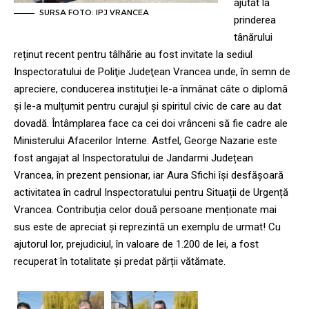
ajutat la
SURSA FOTO: IPJ VRANCEA
prinderea
tânărului
reținut recent pentru tâlhărie au fost invitate la sediul
Inspectoratului de Poliţie Judeţean Vrancea unde, în semn de
apreciere, conducerea instituției le-a înmânat câte o diplomă
și le-a mulțumit pentru curajul și spiritul civic de care au dat
dovadă. Întâmplarea face ca cei doi vrânceni să fie cadre ale
Ministerului Afacerilor Interne. Astfel, George Nazarie este
fost angajat al Inspectoratului de Jandarmi Județean
Vrancea, în prezent pensionar, iar Aura Sfichi își desfășoară
activitatea în cadrul Inspectoratului pentru Situații de Urgență
Vrancea. Contribuția celor două persoane menționate mai
sus este de apreciat și reprezintă un exemplu de urmat! Cu
ajutorul lor, prejudiciul, în valoare de 1.200 de lei, a fost
recuperat în totalitate și predat părții vătămate.