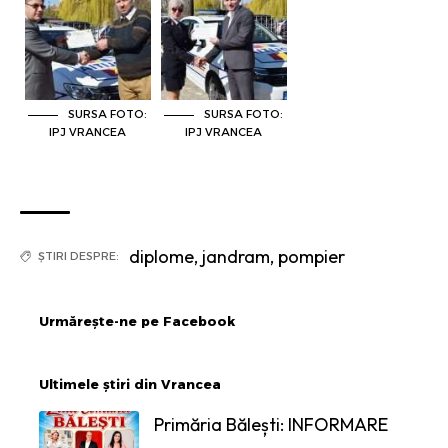
SURSA FOTO:
SURSA FOTO:
IPJ VRANCEA
IPJ VRANCEA
diplome
,
jandram
,
pompier
ȘTIRI DESPRE:
Urmărește-ne pe Facebook
Ultimele știri din Vrancea
Primăria Bălești: INFORMARE