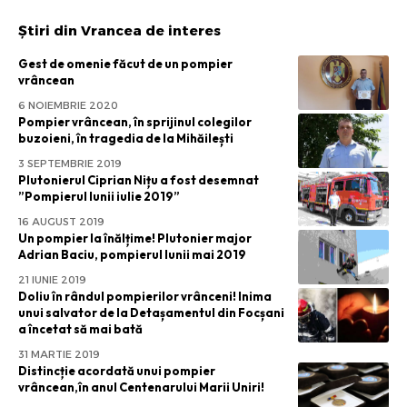
Știri din Vrancea de interes
Gest de omenie făcut de un pompier
vrâncean
6 NOIEMBRIE 2020
Pompier vrâncean, în sprijinul colegilor
buzoieni, în tragedia de la Mihăilești
3 SEPTEMBRIE 2019
Plutonierul Ciprian Nițu a fost desemnat
”Pompierul lunii iulie 2019”
16 AUGUST 2019
Un pompier la înălțime! Plutonier major
Adrian Baciu, pompierul lunii mai 2019
21 IUNIE 2019
Doliu în rândul pompierilor vrânceni! Inima
unui salvator de la Detașamentul din Focșani
a încetat să mai bată
31 MARTIE 2019
Distincție acordată unui pompier
vrâncean,în anul Centenarului Marii Uniri!