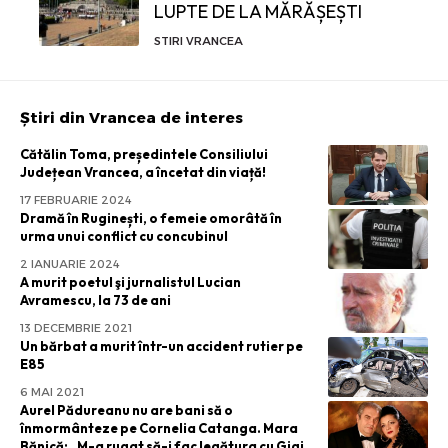
LUPTE DE LA MĂRĂȘEȘTI
STIRI VRANCEA
Știri din Vrancea de interes
Cătălin Toma, președintele Consiliului
Județean Vrancea, a încetat din viață!
17 FEBRUARIE 2024
Dramă în Ruginești, o femeie omorâtă în
urma unui conflict cu concubinul
2 IANUARIE 2024
A murit poetul şi jurnalistul Lucian
Avramescu, la 73 de ani
13 DECEMBRIE 2021
Un bărbat a murit într-un accident rutier pe
E85
6 MAI 2021
Aurel Pădureanu nu are bani să o
înmormânteze pe Cornelia Catanga. Mara
Bănică: „M-a rugat să-i fac legătura cu Gigi