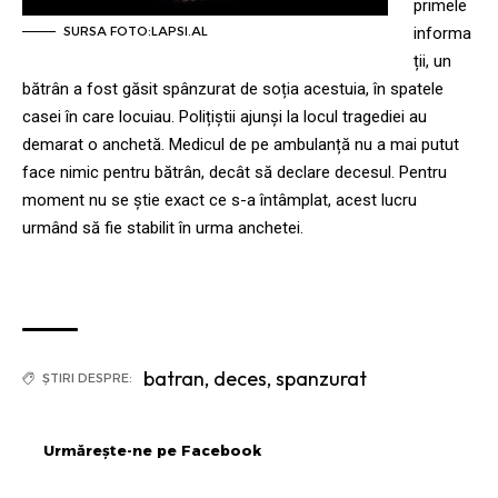
primele
informa
SURSA FOTO:LAPSI.AL
ții, un
bătrân a fost găsit spânzurat de soția acestuia, în spatele
casei în care locuiau. Polițiștii ajunși la locul tragediei au
demarat o anchetă. Medicul de pe ambulanță nu a mai putut
face nimic pentru bătrân, decât să declare decesul. Pentru
moment nu se știe exact ce s-a întâmplat, acest lucru
urmând să fie stabilit în urma anchetei.
batran
,
deces
,
spanzurat
ȘTIRI DESPRE:
Urmărește-ne pe Facebook