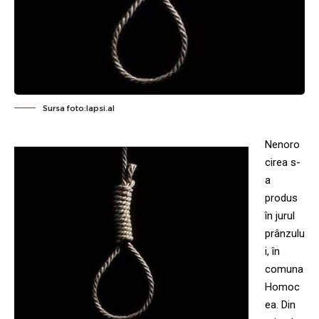
Sursa foto:lapsi.al
Nenoro
cirea s-
a
produs
în jurul
prânzulu
i, în
comuna
Homoc
ea. Din