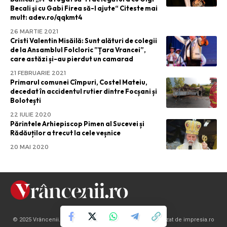
Becali şi cu Gabi Firea să-l ajute“ Citeste mai
mult: adev.ro/qqkmt4
26 MARTIE 2021
Cristi Valentin Misăilă: Sunt alături de colegii
de la Ansamblul Folcloric ”Țara Vrancei”,
care astăzi și-au pierdut un camarad
21 FEBRUARIE 2021
Primarul comunei Cîmpuri, Costel Mateiu,
decedat în accidentul rutier dintre Focșani și
Bolotești
22 IULIE 2020
Părintele Arhiepiscop Pimen al Sucevei și
Rădăuților a trecut la cele veșnice
20 MAI 2020
© 2025 Vrâncenii.ro. Toate drepturile rezervate | Site realizat de impresia.ro