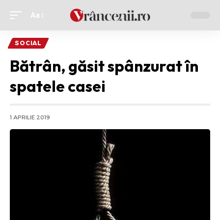
Aa
Ajustor
de
SOCIAL
font
Bătrân, găsit spânzurat în
spatele casei
1 APRILIE 2019