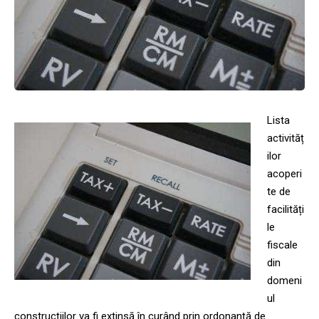
Lista
activităț
ilor
acoperi
te de
facilități
le
fiscale
din
domeni
ul
construcțiilor va fi extinsă în curând prin ordonanță de