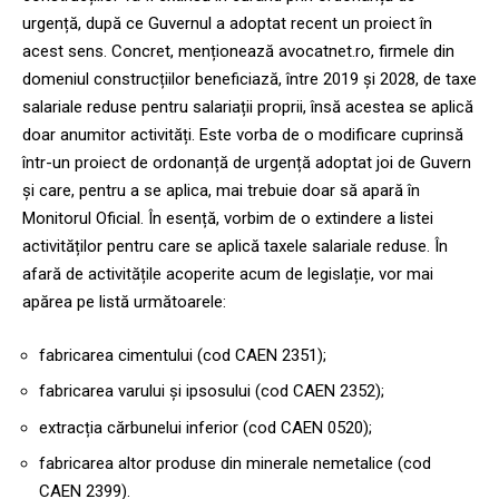
urgență, după ce Guvernul a adoptat recent un proiect în
acest sens. Concret, menționează avocatnet.ro, firmele din
domeniul construcțiilor beneficiază, între 2019 și 2028, de taxe
salariale reduse pentru salariații proprii, însă acestea se aplică
doar anumitor activități. Este vorba de o modificare cuprinsă
într-un proiect de ordonanță de urgență adoptat joi de Guvern
și care, pentru a se aplica, mai trebuie doar să apară în
Monitorul Oficial. În esență, vorbim de o extindere a listei
activităților pentru care se aplică taxele salariale reduse. În
afară de activitățile acoperite acum de legislație, vor mai
apărea pe listă următoarele:
fabricarea cimentului (cod CAEN 2351);
fabricarea varului și ipsosului (cod CAEN 2352);
extracția cărbunelui inferior (cod CAEN 0520);
fabricarea altor produse din minerale nemetalice (cod
CAEN 2399).