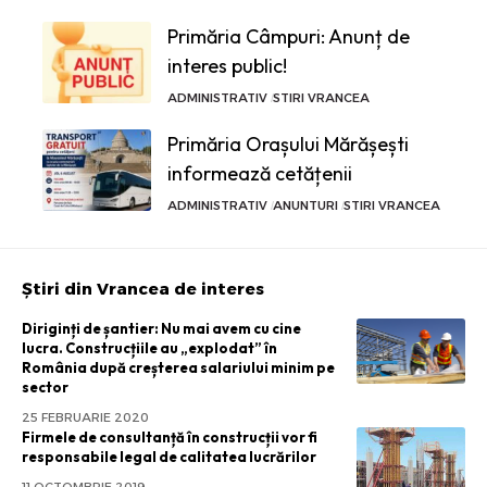
Primăria Câmpuri: Anunț de
interes public!
ADMINISTRATIV
STIRI VRANCEA
Primăria Orașului Mărășești
informează cetățenii
ADMINISTRATIV
ANUNTURI
STIRI VRANCEA
Știri din Vrancea de interes
Diriginți de șantier: Nu mai avem cu cine
lucra. Construcțiile au „explodat” în
România după creșterea salariului minim pe
sector
25 FEBRUARIE 2020
Firmele de consultanță în construcții vor fi
responsabile legal de calitatea lucrărilor