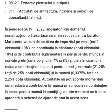
0812 – Extracția pietrișului și nisipului;
711 – Activități de arhitectură, inginerie și servicii de
consultanță tehnică.
În perioada 2019 – 2028, angajatorii din domeniul
construcțiilor plătesc taxe salariale reduse pentru lucrători.
Mai precis, vorbim de scutirea de impozitul pe venit (cotă
obișnuită: 10%), de contribuția la sănătate (cotă obișnuită:
10%) și de contribuția suplimentară la pensii pentru munca în
condiții grele (cote obișnuite: 4% și 8%) și plata în cuantum
redus a contribuțiilor la pensii pentru condiții normale (21,25%
față de 25% cotă obișnuită) și la muncă (0,3375% față de
2,25% cotă obișnuită). Autoritățile nu pot acorda momentan
cota redusă a contribuției la muncă și nici scutirea contribuției
la pensii pentru muncă în condiții grele, din moment ce trebuie
aprobată o schemă de ajutor de stat în acest sens.