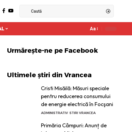
AL
Aa
Ajustor
de
font
Urmărește-ne pe Facebook
Ultimele știri din Vrancea
Cristi Misăilă: Măsuri speciale
pentru reducerea consumului
de energie electrică în Focşani
ADMINISTRATIV
STIRI VRANCEA
Primăria Câmpuri: Anunț de