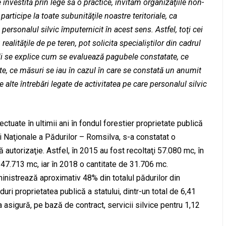
investită prin lege să o practice, invităm organizaţiile non-
rticipe la toate subunităţile noastre teritoriale, ca
personalul silvic împuternicit în acest sens. Astfel, toţi cei
realităţile de pe teren, pot solicita specialiştilor din cadrul
li se explice cum se evaluează pagubele constatate, ce
te, ce măsuri se iau în cazul în care se constată un anumit
alte întrebări legate de activitatea pe care personalul silvic
fectuate în ultimii ani în fondul forestier proprietate publică
ei Naţionale a Pădurilor – Romsilva, s-a constatat o
ă autorizaţie. Astfel, în 2015 au fost recoltaţi 57.080 mc, în
47.713 mc, iar în 2018 o cantitate de 31.706 mc.
nistrează aproximativ 48% din totalul pădurilor din
ri proprietatea publică a statului, dintr-un total de 6,41
ia asigură, pe bază de contract, servicii silvice pentru 1,12