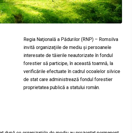
Regia Naţională a Pădurilor (RNP) – Romsilva
invită organizaţiile de mediu şi persoanele
interesate de tăierile neautorizate în fondul
forestier să participe, în această toamnă, la
verificările efectuate în cadrul ocoalelor silvice
de stat care administrează fondul forestier
proprietatea publică a statului român.
etat după ce organizaţiile de mediu au prezentat permanent