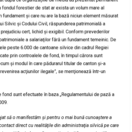
n fondul forestier de stat ar exista un volum mare al
ciun fundament şi care nu are la bază niciun element măsurat
i Silvic şi Codului Civil, răspunderea patrimonială a
prejudiciu cert, lichid şi exigibil. Conform prevederilor
patrimoniale a salariaţilor fără un fundament temeinic. De
cele peste 6.000 de cantoane silvice din cadrul Regiei
cate prin controalele de fond, în timpul cărora sunt
precum şi modul în care pădurarul titular de canton şi-a
 prevenirea acţiunilor ilegale”, se menţionează într-un
e fond sunt efectuate în baza „Regulamentului de pază a
009.
gajat să o manifestăm şi pentru o mai bună cunoaştere a
contact direct cu realităţile din administraţia silvică pe care