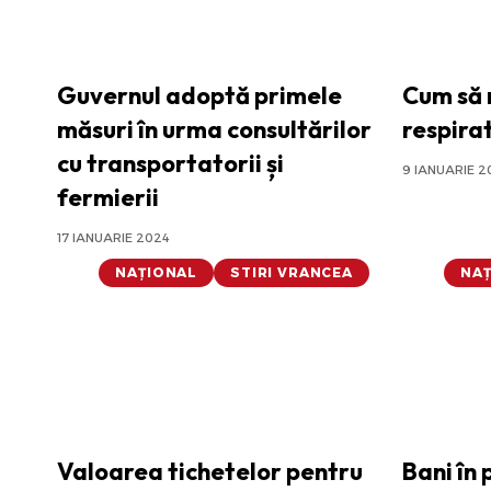
Guvernul adoptă primele
Cum să n
măsuri în urma consultărilor
respirat
cu transportatorii și
9 IANUARIE 2
fermierii
17 IANUARIE 2024
NAȚIONAL
STIRI VRANCEA
NA
Valoarea tichetelor pentru
Bani în 