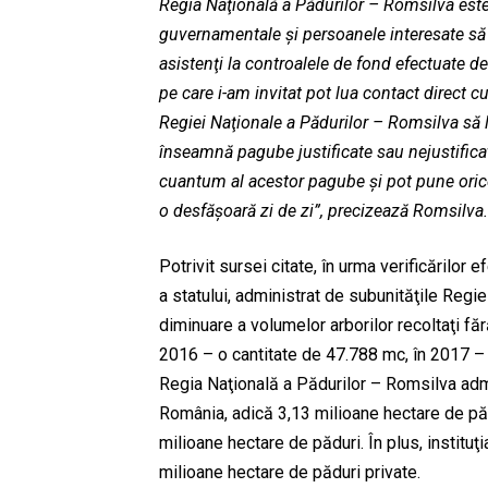
Regia Naţională a Pădurilor – Romsilva este 
guvernamentale şi persoanele interesate să pa
asistenţi la controalele de fond efectuate de 
pe care i-am invitat pot lua contact direct cu 
Regiei Naţionale a Pădurilor – Romsilva să 
înseamnă pagube justificate sau nejustifica
cuantum al acestor pagube şi pot pune orice 
o desfăşoară zi de zi”, precizează Romsilva.
Potrivit sursei citate, în urma verificărilor e
a statului, administrat de subunităţile Regi
diminuare a volumelor arborilor recoltaţi făr
2016 – o cantitate de 47.788 mc, în 2017 – 
Regia Naţională a Pădurilor – Romsilva admi
România, adică 3,13 milioane hectare de pădu
milioane hectare de păduri. În plus, instituţ
milioane hectare de păduri private.