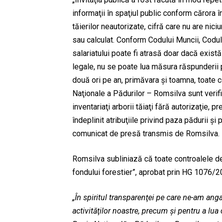
informaţii în spaţiul public conform cărora î
tăierilor neautorizate, cifră care nu are ni
sau calculat. Conform Codului Muncii, Codulu
salariatului poate fi atrasă doar dacă există 
legale, nu se poate lua măsura răspunderii 
două ori pe an, primăvara şi toamna, toate 
Naţionale a Pădurilor – Romsilva sunt verifi
inventariaţi arborii tăiaţi fără autorizaţie, 
îndeplinit atribuţiile privind paza pădurii şi
comunicat de presă transmis de Romsilva.
Romsilva subliniază că toate controalele d
fondului forestier”, aprobat prin HG 1076/2
„În spiritul transparenţei pe care ne-am an
activităţilor noastre, precum şi pentru a lua 