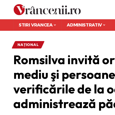
STIRI VRANCEA
ADMINISTRATIV
NAȚIONAL
Romsilva invită or
mediu şi persoanel
verificările de la 
administrează păd