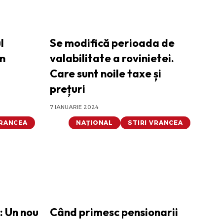
l
Se modifică perioada de
în
valabilitate a rovinietei.
Care sunt noile taxe și
prețuri
7 IANUARIE 2024
VRANCEA
NAȚIONAL
STIRI VRANCEA
 Un nou
Când primesc pensionarii