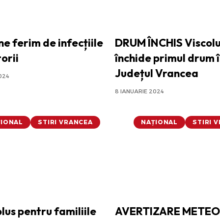
e ferim de infecțiile
DRUM ÎNCHIS
Viscolu
orii
închide primul drum 
Județul Vrancea
024
8 IANUARIE 2024
ȚIONAL
STIRI VRANCEA
NAȚIONAL
STIRI 
plus pentru familiile
AVERTIZARE METEO: