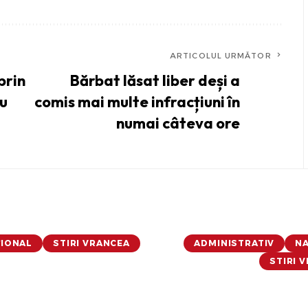
ARTICOLUL URMĂTOR
prin
Bărbat lăsat liber deși a
cu
comis mai multe infracțiuni în
numai câteva ore
ȚIONAL
STIRI VRANCEA
ADMINISTRATIV
NA
STIRI 