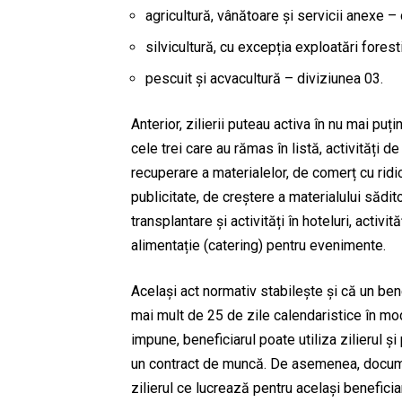
agricultură, vânătoare și servicii anexe –
silvicultură, cu excepția exploatări forest
pescuit și acvacultură – diviziunea 03.
Anterior, zilierii puteau activa în nu mai p
cele trei care au rămas în listă, activități d
recuperare a materialelor, de comerț cu ridic
publicitate, de creștere a materialului sădi
transplantare și activități în hoteluri, activit
alimentație (catering) pentru evenimente.
Același act normativ stabilește și că un ben
mai mult de 25 de zile calendaristice în mod c
impune, beneficiarul poate utiliza zilierul ș
un contract de muncă. De asemenea, document
zilierul ce lucrează pentru același beneficiar