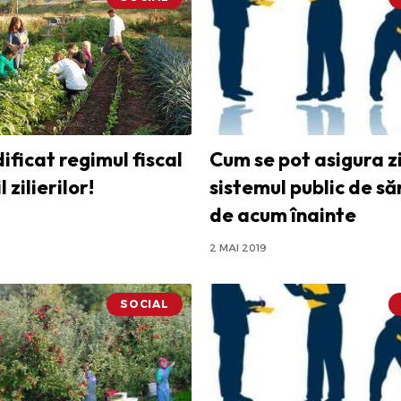
ificat regimul fiscal
Cum se pot asigura zil
 zilierilor!
sistemul public de s
de acum înainte
2 MAI 2019
SOCIAL