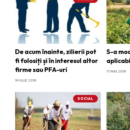
De acum înainte, zilierii pot
S-a mod
fi folosiți și în interesul altor
aplicabil
firme sau PFA-uri
17 MAI 2019
19 IULIE 2019
SOCIAL