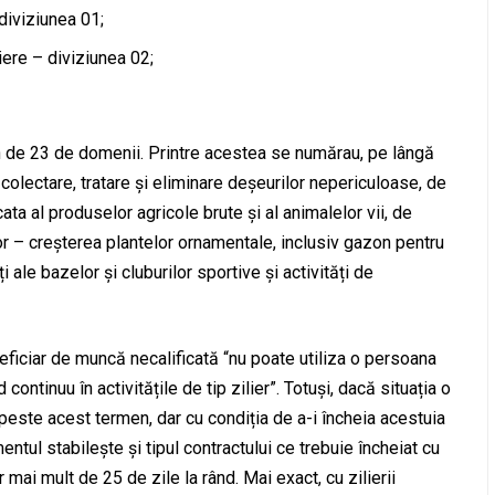
 diviziunea 01;
iere – diviziunea 02;
uțin de 23 de domenii. Printre acestea se numărau, pe lângă
e colectare, tratare și eliminare deșeurilor nepericuloase, de
ata al produselor agricole brute și al animalelor vii, de
tor – creșterea plantelor ornamentale, inclusiv gazon pentru
ăți ale bazelor și cluburilor sportive și activități de
eficiar de muncă necalificată “nu poate utiliza o persoana
ontinuu în activitățile de tip zilier”. Totuși, dacă situația o
i peste acest termen, dar cu condiția de a-i încheia acestuia
ul stabilește și tipul contractului ce trebuie încheiat cu
 mai mult de 25 de zile la rând. Mai exact, cu zilierii