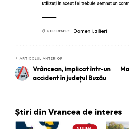
utilizați în acest fel trebuie semnat un co
Domenii
,
zilieri
ȘTIRI DESPRE:
ARTICOLUL ANTERIOR
Vrâncean, implicat într-un
Ma
accident în județul Buzău
Știri din Vrancea de interes
SOCIAL