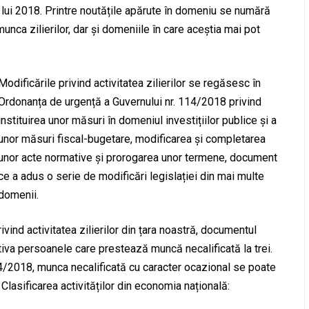
l lui 2018. Printre noutățile apărute în domeniu se numără
munca zilierilor, dar și domeniile în care aceștia mai pot
Modificările privind activitatea zilierilor se regăsesc în
Ordonanța de urgență a Guvernului nr. 114/2018 privind
instituirea unor măsuri în domeniul investițiilor publice și a
unor măsuri fiscal-bugetare, modificarea și completarea
unor acte normative și prorogarea unor termene, document
ce a adus o serie de modificări legislației din mai multe
domenii.
ivind activitatea zilierilor din țara noastră, documentul
tiva persoanele care prestează muncă necalificată la trei.
/2018, munca necalificată cu caracter ocazional se poate
lasificarea activităților din economia națională: